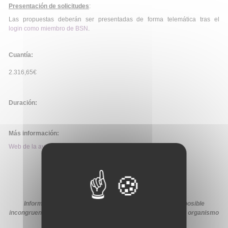
Presentación de solicitudes
:
Las propuestas deberán ser presentadas de forma telemática tras el
login como miembro de BSN
.
Cuantía:
2.316,65€
Duración:
Más información:
Web de la ayuda
Información extraída de la web de la ayuda. En caso de posible
incongruencia, prevalecerá la información proporcionada por organismo
financiador en sus medios oficiales.