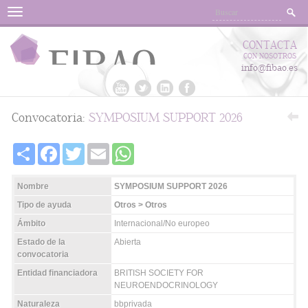
Menu
CONTACTA
CON NOSOTROS
info@fibao.es
Convocatoria:
SYMPOSIUM SUPPORT 2026
Share
Facebook
Twitter
Email
WhatsApp
Nombre
SYMPOSIUM SUPPORT 2026
Tipo de ayuda
Otros > Otros
Ámbito
Internacional/No europeo
Estado de la
Abierta
convocatoria
Entidad financiadora
BRITISH SOCIETY FOR
NEUROENDOCRINOLOGY
Naturaleza
bbprivada