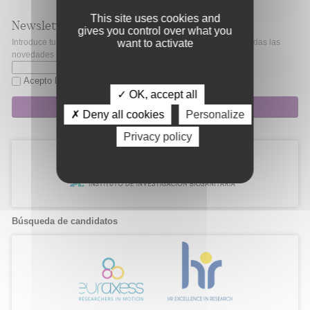
This site uses cookies and
Newsletter
gives you control over what you
Introduce tu correo electrónico si quieres mantenerte al día de todas las
want to activate
novedades de Fibao.
Acepto la
política de privacidad
✓ OK, accept all
Suscripción
✗ Deny all cookies
Personalize
Privacy policy
Búsqueda de candidatos