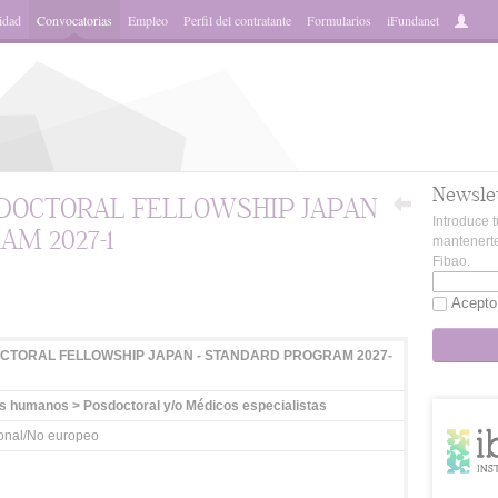
idad
Convocatorias
Empleo
Perfil del contratante
Formularios
iFundanet
Newsle
DOCTORAL FELLOWSHIP JAPAN
Introduce t
AM 2027-1
mantenerte
Fibao.
App
Acepto
CTORAL FELLOWSHIP JAPAN - STANDARD PROGRAM 2027-
 humanos > Posdoctoral y/o Médicos especialistas
ional/No europeo