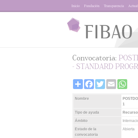
Inicio
Fundación
Transparencia
Actual
Convocatoria:
POST
- STANDARD PROGR
Share
Facebook
Twitter
Email
Whats
Nombre
POSTDO
1
Tipo de ayuda
Recursos
Ámbito
Internac
Estado de la
Abierta
convocatoria