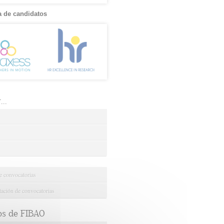
 de candidatos
..
e convocatorias
ción de convocatorias
os de FIBAO