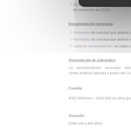
23 de abril de 2027 (se espera que 
de noviembre de 2027).
Documentación necesaria
:
Formulario
de solicitud que deberá c
Formulario
de solicitud que deberá re
Carta de recomendación
, en inglés
Presentación de solicitudes
:
La documentación necesaria deb
centro anfitrión japonés a través del
Si
Cuantía:
¥362.000/mes + ¥200.000 en otros ga
Duración:
Entre uno y dos años.