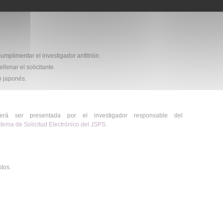
los beneficiarios lleguen a Japón entre el 1 de septiembre y el 30
umplimentar el investigador anfitrión.
llenar el solicitante.
 o japonés.
erá ser presentada por el investigador responsable del
stema de Solicitud Electrónico del JSPS
.
stos.