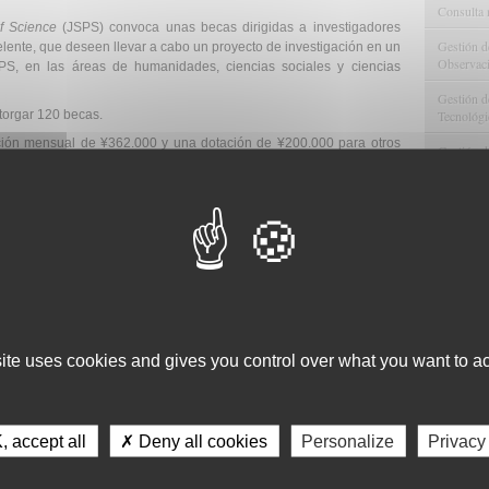
Consulta 
f Science
(JSPS) convoca unas becas dirigidas a investigadores
Gestión d
elente, que deseen llevar a cabo un proyecto de investigación en un
Observaci
PS, en las áreas de humanidades, ciencias sociales y ciencias
Gestión de
Tecnológi
otorgar 120 becas.
ación mensual de ¥362.000 y una dotación de ¥200.000 para otros
Gestión d
Apoyo Met
Recursos
n ser los investigadores anfitriones de los centros japoneses de
Asesorami
eberán contar con una vinculación a tiempo completo con la entidad
Gestión d
Comunicac
site uses cookies and gives you control over what you want to ac
Calidad y
nta con dos fechas limite para la presentación de solicitudes:
 accept all
✗ Deny all cookies
Personalize
Privacy
 los beneficiarios lleguen a Japón entre el 1 de abril y el 30 de