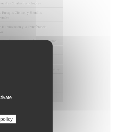
nuestras Ofertas Tecnológicas
e Ensayos Clínicos y Estudios
onales
 la Innovación y la Transferencia
ca
e Ayudas y Oportunidad de Financiación
odológico y/o Estadístico
 Humanos
ento y Gestión Económica-Administrativa
e Convenios y Donaciones
ión y Promoción de la Investigación
tivate
 Gestión del conocimiento
 policy