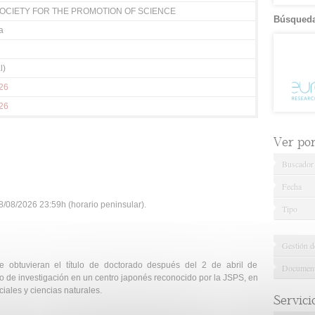
OCIETY FOR THE PROMOTION OF SCIENCE
Búsqueda
a
l)
26
26
Ver por.
Buscador
Fecha
/08/2026 23:59h (horario peninsular).
Tipo
Gestión d
ue obtuvieran el título de doctorado después del 2 de abril de
Documenta
to de investigación en un centro japonés reconocido por la JSPS, en
iales y ciencias naturales.
Servici