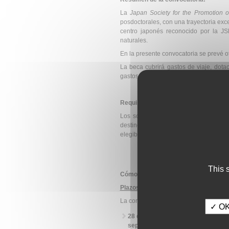
La
Japan Society for the Promotion o
posdoctorales, con una trayectoria exc
centro japonés reconocido por la JS
naturales.
En la presente convocatoria se prevé 
La beca cubrirá gastos de viaje, dot
gastos.
Requisitos de los solicitantes:
Los solicitantes de las becas deberá
destino de los beneficiarios. Estos d
elegible.
This 
Cómo se solicita:
Plazos de la convocatoria
:
La convocatoria de becas para 2027 cue
✓ OK,
28 de agosto de 2026 (se espera que
septiembre de 2027).