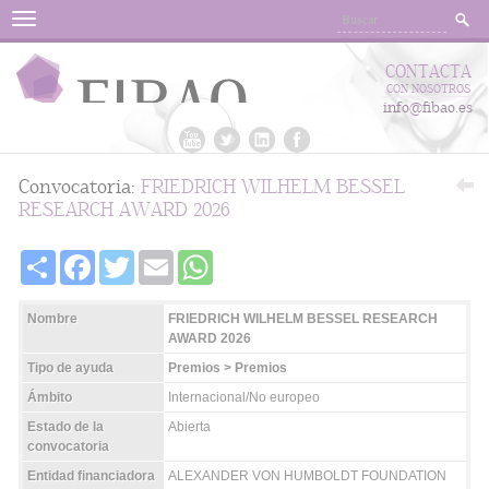
Menu
CONTACTA
CON NOSOTROS
info@fibao.es
Convocatoria:
FRIEDRICH WILHELM BESSEL
RESEARCH AWARD 2026
Share
Facebook
Twitter
Email
WhatsApp
Nombre
FRIEDRICH WILHELM BESSEL RESEARCH
AWARD 2026
Tipo de ayuda
Premios > Premios
Ámbito
Internacional/No europeo
Estado de la
Abierta
convocatoria
Entidad financiadora
ALEXANDER VON HUMBOLDT FOUNDATION