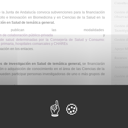
Consulta 
Gestión d
la Junta de Andalucía convoca subvenciones para la financiación
Observaci
ollo e Innovación en Biomedicina y en Ciencias de la Salud en la
ión en Salud de temática general.
Gestión de
Tecnológi
ublican las modalidades
n de colaboración público-privada
y
Gestión d
s de salud determinadas por la Consejería de Salud y Consumo:
n primaria, hospitales comarcales y CHAREs
Apoyo Met
mación en los enlaces.
Recursos
s de investigación en Salud de temática general,
se financiarán
Asesorami
ión o adquisición de conocimiento en el área de las Ciencias de la
pueden participar personas investigadoras de uno o más grupos de
Gestión d
Comunicac
nanciación total de 1.985.332 euros para esta modalidad de
der por proyecto será de 133.100 euros, incluido el 21% de costes
Calidad y
yectos presentados por
fundaciones gestoras de la investigación
io Público de Andalucía
que estén inscritas en el registro de