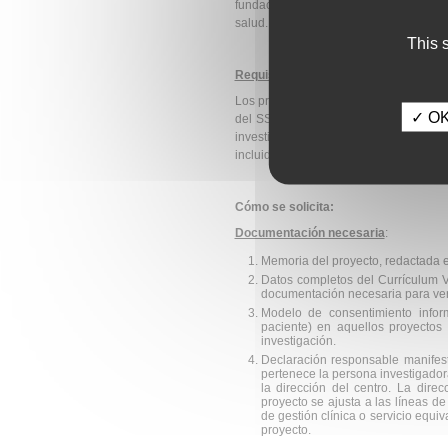
fundaciones de de Junta de Andalucía y 
salud.
This 
Requisitos de los grupos de investiga
Los proyectos deberán ser desarrolla
✓ OK,
del SSPA, a las Fundaciones gestoras 
investigación participado por el SSPA 
incluidos los grupos del Plan Andaluz d
Cómo se solicita:
Documentación necesaria
:
Memoria del proyecto, redactada e
Datos completos del Currículum V
documentación necesaria para veri
Modelo de consentimiento inform
paciente) en aquellos proyectos
investigación.
Declaración responsable manifesta
pertenece la persona investigadora
la dirección del centro. La direc
proyecto se ajusta a las líneas de
de gestión clínica o servicio equiv
proyecto.