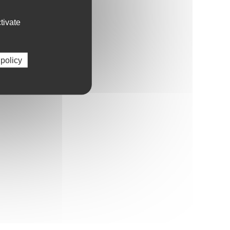
tivate
 policy