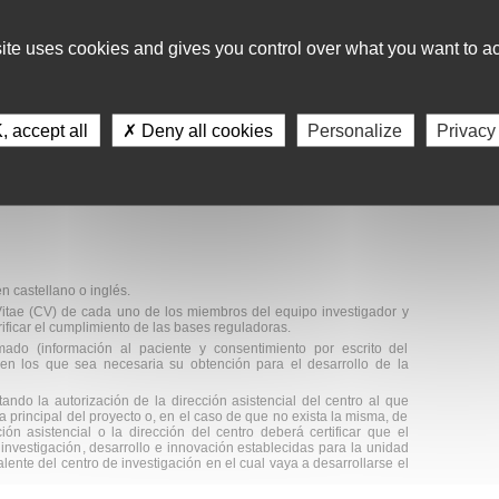
tener entre sus fines el desarrollo y fomento de la investigación en
site uses cookies and gives you control over what you want to ac
ción:
dos por
grupos o equipos de I+i
pertenecientes a centros sanitarios
 accept all
✗ Deny all cookies
Personalize
Privacy
de la investigación del SSPA o a cualquier centro o instituto de
que realice investigación en biomedicina y en ciencias de la salud,
e Investigación e Innovación.
n castellano o inglés.
itae (CV) de cada uno de los miembros del equipo investigador y
ficar el cumplimiento de las bases reguladoras.
ado (información al paciente y consentimiento por escrito del
 en los que sea necesaria su obtención para el desarrollo de la
ndo la autorización de la dirección asistencial del centro al que
 principal del proyecto o, en el caso de que no exista la misma, de
ción asistencial o la dirección del centro deberá certificar que el
 investigación, desarrollo e innovación establecidas para la unidad
alente del centro de investigación en el cual vaya a desarrollarse el