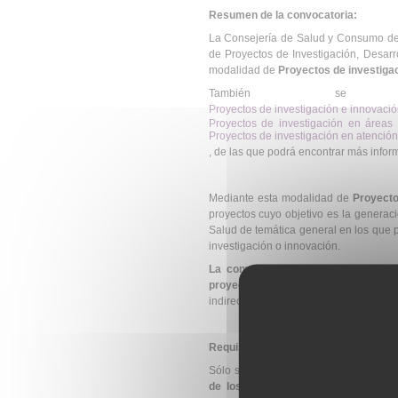
Resumen de la convocatoria:
La Consejería de Salud y Consumo de 
de Proyectos de Investigación, Desarr
modalidad de
Proyectos de investigac
También se p
Proyectos de investigación e innovació
Proyectos de investigación en área
Proyectos de investigación en atenció
, de las que podrá encontrar más infor
Mediante esta modalidad de
Proyecto
proyectos cuyo objetivo es la generac
Salud de temática general en los que 
investigación o innovación.
La convocatoria cuenta con una fi
proyectos
. La cuantía máxima a conce
indirectos.
Requisitos de los solicitantes:
Sólo se subvencionarán aquellos pro
de los centros del Sistema Sanitar