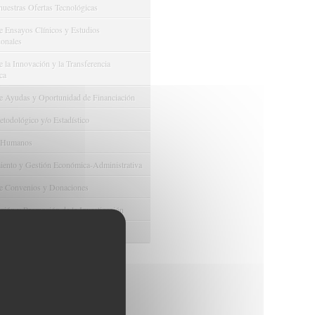
nuestras Ofertas Tecnológicas
e Ensayos Clínicos y Estudios
onales
 la Innovación y la Transferencia
ca
e Ayudas y Oportunidad de Financiación
odológico y/o Estadístico
 Humanos
ento y Gestión Económica-Administrativa
e Convenios y Donaciones
ión y Promoción de la Investigación
 Gestión del conocimiento