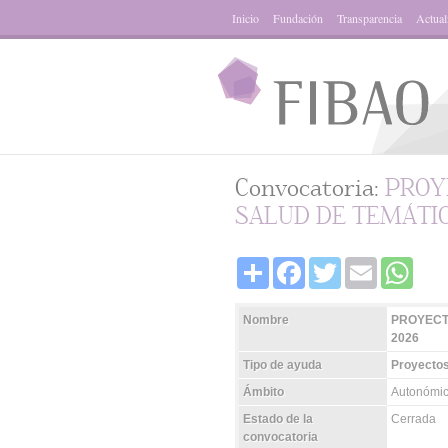
Inicio
Fundación
Transparencia
Actual
Convocatoria:
PROY
SALUD DE TEMÁTIC
Share
Facebook
Twitter
Email
Whats
Nombre
PROYECT
2026
Tipo de ayuda
Proyectos
Ámbito
Autonómi
Estado de la
Cerrada
convocatoria