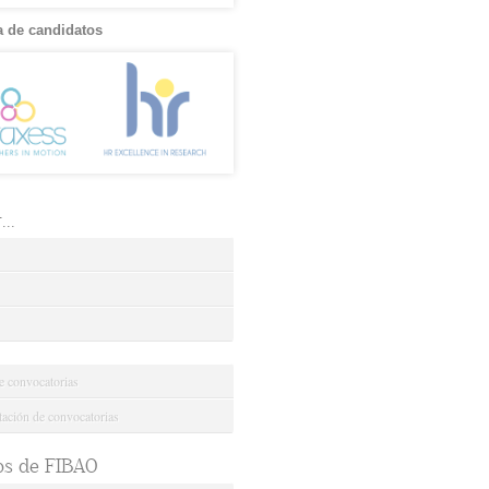
 de candidatos
..
e convocatorias
ción de convocatorias
os de FIBAO