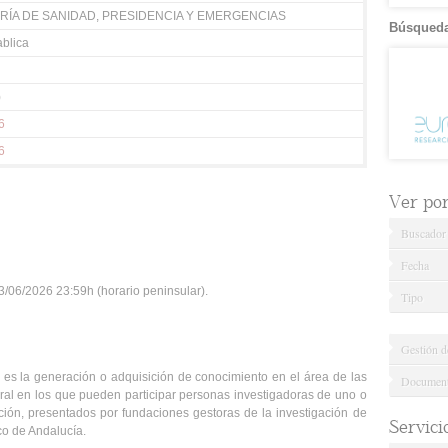
ÍA DE SANIDAD, PRESIDENCIA Y EMERGENCIAS
Búsqueda
blica
)
6
6
Ver por.
Buscador
Fecha
/06/2026 23:59h (horario peninsular).
Tipo
Gestión d
o es la generación o adquisición de conocimiento en el área de las
Documenta
ral en los que pueden participar personas investigadoras de uno o
ión, presentados por fundaciones gestoras de la investigación de
Servici
co de Andalucía.