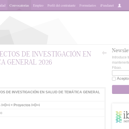
idad
Convocatorias
Empleo
Perfil del contratante
Formularios
iFundanet
Newsle
ECTOS DE INVESTIGACIÓN EN
Introduce t
A GENERAL 2026
mantenerte
Fibao.
App
Acepto
OS DE INVESTIGACIÓN EN SALUD DE TEMÁTICA GENERAL
 I+D+i > Proyectos I+D+i
co