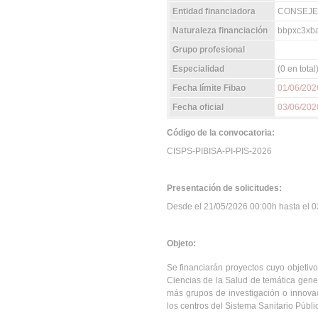
Entidad financiadora
CONSEJER
Naturaleza financiación
bbpxc3xba
Grupo profesional
Especialidad
(0 en total
Fecha límite Fibao
01/06/202
Fecha oficial
03/06/202
Código de la convocatoria:
CISPS-PIBISA-PI-PIS-2026
Presentación de solicitudes:
Desde el 21/05/2026 00:00h hasta el 03
Objeto:
Se financiarán proyectos cuyo objetiv
Ciencias de la Salud de temática gene
más grupos de investigación o innovac
los centros del Sistema Sanitario Públi