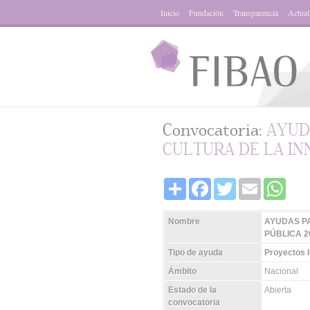
Inicio
Fundación
Transparencia
Actual
Convocatoria:
AYUD
CULTURA DE LA IN
Share
Facebook
Twitter
Email
Whats
Nombre
AYUDAS PA
PÚBLICA 2
Tipo de ayuda
Proyectos I
Ámbito
Nacional
Estado de la
Abierta
convocatoria