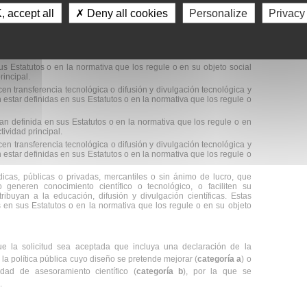
rias públicas y privadas vinculadas o concertadas con el Sistema
 accept all
✗ Deny all cookies
Personalize
Privacy
 actividad investigadora.
a acreditados.
statal y centros de apoyo a la innovación tecnológica de ámbito
orrespondiente Registro de centros.
s Estatutos o en la normativa que los regule o en su objeto social
rincipal.
en transferencia tecnológica o difusión y divulgación tecnológica y
n estar definidas en sus Estatutos o en la normativa que los regule o
n definida en sus Estatutos o en la normativa que los regule o en
tividad principal.
en transferencia tecnológica o difusión y divulgación tecnológica y
n estar definidas en sus Estatutos o en la normativa que los regule o
dicas, públicas o privadas, mercantiles o sin ánimo de lucro, que
o generen conocimiento científico o tecnológico, o faciliten su
tribuyan a la educación, difusión y divulgación científicas. Estas
 en sus Estatutos o en la normativa que los regule o en su objeto
ue la solicitud sea aceptada que incluya una declaración de la
la política pública cuyo diseño se pretende mejorar (
categoría a
) o
idad de asesoramiento científico (
categoría b
), por la que se
.