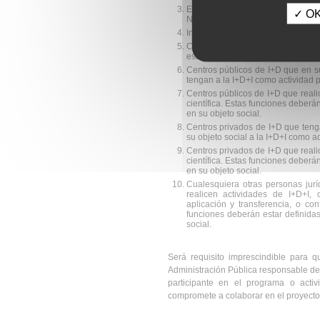
Entidades e instituciones sanita
✓ OK,
Nacional de Salud, que desarrollen
Institutos de investigación sanitari
Centros tecnológicos de ámbito e
estatal que estén inscritos en el c
Centros públicos de I+D que en su
tengan a la I+D+I como actividad p
Centros públicos de I+D que realic
científica. Estas funciones deberá
en su objeto social.
Centros privados de I+D que tenga
su objeto social a la I+D+I como ac
Centros privados de I+D que realic
científica. Estas funciones deberá
en su objeto social.
Cualesquiera otras personas jurí
realicen actividades de I+D+I, 
aplicación y transferencia, o con
funciones deberán estar definidas
social.
Será requisito imprescindible para q
Administración Pública responsable de 
participante en el programa o activ
compromete a colaborar en el proyecto