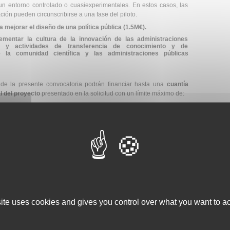
n entorno controlado o cuasiexperimentales. En estos casos, las
ción pueden circunscribirse a una fase del piloto.
 mejorar el diseño de una política pública (1.5M€).
mentar la cultura de la innovación de las administraciones
s y actividades de transferencia de conocimiento y de
e la comunidad científica y las administraciones públicas
de la presente convocatoria podrán financiar hasta una
cuantía
l del proyecto
presentado en la solicitud con un límite máximo de:
 caso de los proyectos de innovación pública en el proceso de
 la
categoría a).
royectos de fomento de la transferencia de conocimiento y del
icas públicas de la
categoría b).
iarias de las ayudas objeto de esta convocatoria las siguientes
a propia, siempre que estén válidamente constituidas y tengan
ermanente en España:
site uses cookies and gives you control over what you want to ac
ión (OPIs).
tutos universitarios, y las Universidades privadas con capacidad y