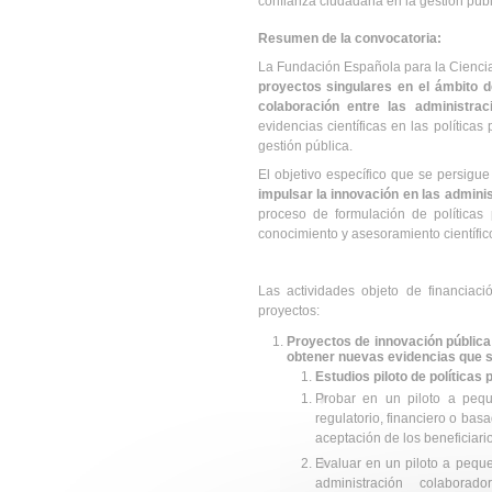
confianza ciudadana en la gestión públ
Resumen de la convocatoria:
La Fundación Española para la Ciencia
proyectos singulares en el ámbito d
colaboración entre las administrac
evidencias científicas en las política
gestión pública.
El objetivo específico que se persigu
impulsar la innovación en las admini
proceso de formulación de políticas 
conocimiento y asesoramiento científico
Las actividades objeto de financiaci
proyectos:
Proyectos de innovación pública 
obtener nuevas evidencias que s
Estudios piloto de políticas 
Probar en un piloto a pequ
regulatorio, financiero o basa
aceptación de los beneficiario
Evaluar en un piloto a peque
administración colabor