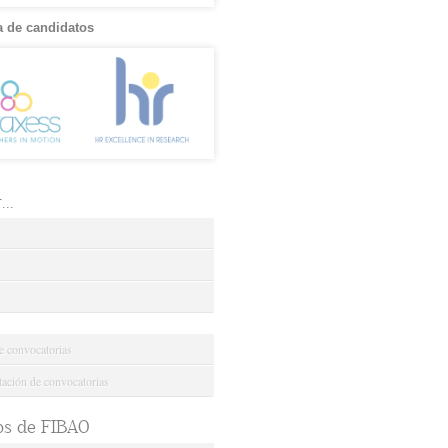
 de candidatos
..
e convocatorias
ción de convocatorias
os de FIBAO