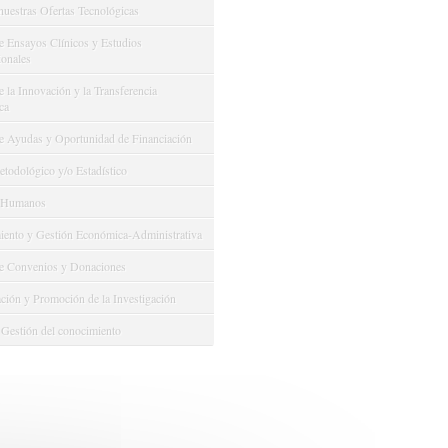
nuestras Ofertas Tecnológicas
e Ensayos Clínicos y Estudios
onales
 la Innovación y la Transferencia
ca
e Ayudas y Oportunidad de Financiación
odológico y/o Estadístico
 Humanos
ento y Gestión Económica-Administrativa
e Convenios y Donaciones
ión y Promoción de la Investigación
 Gestión del conocimiento