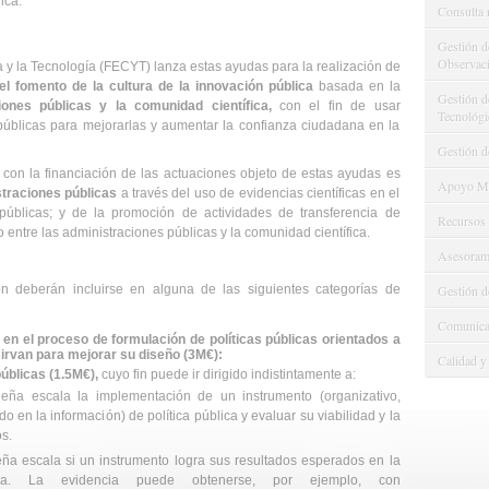
ica.
Consulta 
Gestión d
Observaci
 y la Tecnología (FECYT) lanza estas ayudas para la realización de
el fomento de la cultura de la innovación pública
basada en la
Gestión de
iones públicas y la comunidad científica,
con el fin de usar
Tecnológi
s públicas para mejorarlas y aumentar la confianza ciudadana en la
Gestión d
e con la financiación de las actuaciones objeto de estas ayudas es
Apoyo Met
straciones públicas
a través del uso de evidencias científicas en el
públicas; y de la promoción de actividades de transferencia de
Recursos
 entre las administraciones públicas y la comunidad científica.
Asesorami
Gestión d
ón deberán incluirse en alguna de las siguientes categorías de
Comunicac
en el proceso de formulación de políticas públicas orientados a
irvan para mejorar su diseño (3M€):
Calidad y
públicas (1.5M€),
cuyo fin puede ir dirigido indistintamente a:
eña escala la implementación de un instrumento (organizativo,
do en la información) de política pública y evaluar su viabilidad y la
s.
ña escala si un instrumento logra sus resultados esperados en la
adora. La evidencia puede obtenerse, por ejemplo, con