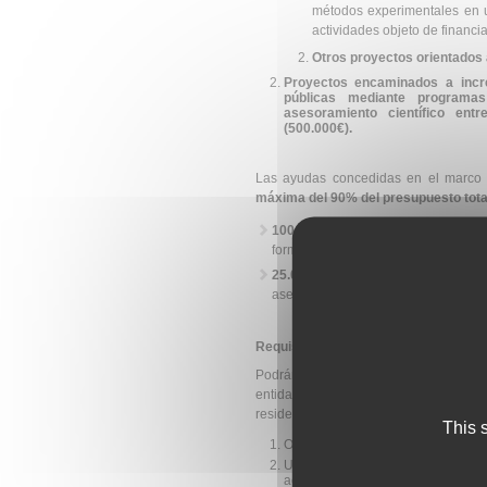
métodos experimentales en u
actividades objeto de financia
Otros proyectos orientados a
Proyectos encaminados a incre
públicas mediante programa
asesoramiento científico entr
(500.000€).
Las ayudas concedidas en el marco 
máxima del 90% del presupuesto tota
100.000 euros por solicitud
en el
formulación de políticas públicas de
25.000 euros
en el caso de los p
asesoramiento científico en las polít
Requisitos de los solicitantes:
Podrán tener la condición de benefic
entidades con personalidad jurídic
residencia fiscal o establecimiento p
This 
Organismos públicos de investigac
Universidades públicas, sus Insti
actividad demostrada en I+D+I.