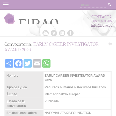
Menu
CONTACTA
CON NOSOTROS
info@fibao.es
Convocatoria:
EARLY CAREER INVESTIGATOR
AWARD 2026
Share
Facebook
Twitter
Email
WhatsApp
Nombre
EARLY CAREER INVESTIGATOR AWARD
2026
Tipo de ayuda
Recursos humanos > Recursos humanos
Ámbito
Internacional/No europeo
Estado de la
Publicada
convocatoria
Entidad financiadora
NATIONAL ATAXIA FOUNDATION