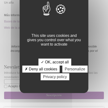
Un año
Más información:
Bases de la convocatoria
Web de la ayuda
This site uses cookies and
gives you control over what you
want to activate
Información extraída de la web de la ayuda. En caso de posible
incongruencia, prevalecerá la información proporcionada por el
organismo financiador en sus medios oficiales
✓ OK, accept all
Newsletter
✗ Deny all cookies
Personalize
Introduce tu correo electrónico si quieres mantenerte al día de todas las
Privacy policy
novedades de Fibao.
Acepto la
política de privacidad
Suscripción