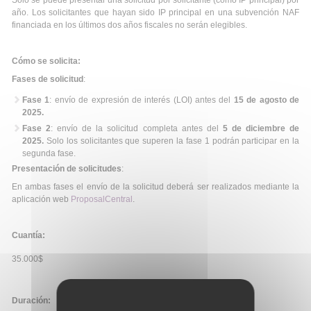
Sólo se puede presentar una solicitud por solicitante (como IP principal) por
año. Los solicitantes que hayan sido IP principal en una subvención NAF
financiada en los últimos dos años fiscales no serán elegibles.
Cómo se solicita:
Fases de solicitud
:
Fase 1
: envío de expresión de interés (LOI) antes del
15 de agosto de
2025.
Fase 2
: envío de la solicitud completa antes del
5 de diciembre de
2025.
Solo los solicitantes que superen la fase 1 podrán participar en la
segunda fase.
Presentación de solicitudes
:
En ambas fases el envío de la solicitud deberá ser realizados mediante la
aplicación web
ProposalCentral
.
Cuantía:
35.000$
Duración: