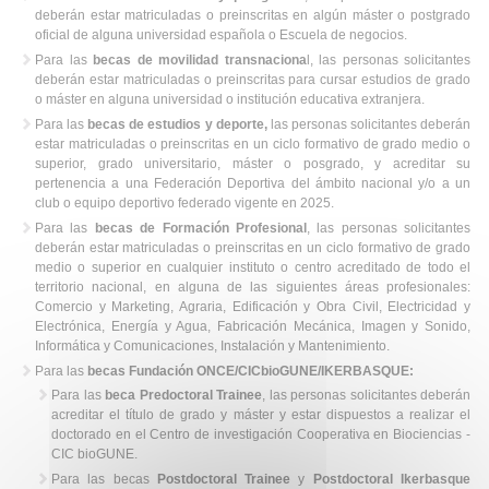
deberán estar matriculadas o preinscritas en algún máster o postgrado
oficial de alguna universidad española o Escuela de negocios.
Para las
becas de movilidad transnaciona
l, las personas solicitantes
deberán estar matriculadas o preinscritas para cursar estudios de grado
o máster en alguna universidad o institución educativa extranjera.
Para las
becas de estudios y deporte,
las personas solicitantes deberán
estar matriculadas o preinscritas en un ciclo formativo de grado medio o
superior, grado universitario, máster o posgrado, y acreditar su
pertenencia a una Federación Deportiva del ámbito nacional y/o a un
club o equipo deportivo federado vigente en 2025.
Para las
becas de Formación Profesional
, las personas solicitantes
deberán estar matriculadas o preinscritas en un ciclo formativo de grado
medio o superior en cualquier instituto o centro acreditado de todo el
territorio nacional, en alguna de las siguientes áreas profesionales:
Comercio y Marketing, Agraria, Edificación y Obra Civil, Electricidad y
Electrónica, Energía y Agua, Fabricación Mecánica, Imagen y Sonido,
Informática y Comunicaciones, Instalación y Mantenimiento.
Para las
becas Fundación ONCE/CICbioGUNE/IKERBASQUE:
Para las
beca Predoctoral Trainee
, las personas solicitantes deberán
acreditar el título de grado y máster y estar dispuestos a realizar el
doctorado en el Centro de investigación Cooperativa en Biociencias -
CIC bioGUNE.
Para las becas
Postdoctoral Trainee
y
Postdoctoral Ikerbasque