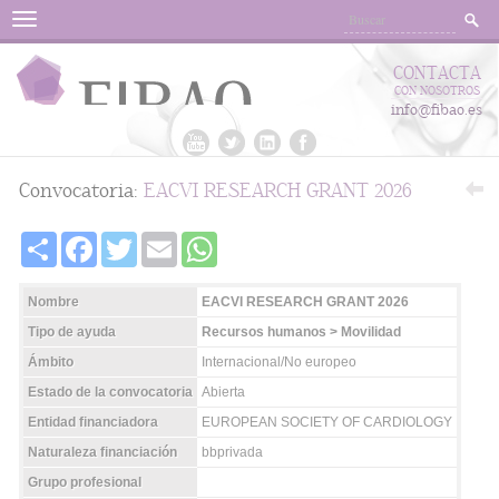
Menu
CONTACTA
CON NOSOTROS
info@fibao.es
Convocatoria:
EACVI RESEARCH GRANT 2026
Share
Facebook
Twitter
Email
WhatsApp
Nombre
EACVI RESEARCH GRANT 2026
Tipo de ayuda
Recursos humanos > Movilidad
Ámbito
Internacional/No europeo
Estado de la convocatoria
Abierta
Entidad financiadora
EUROPEAN SOCIETY OF CARDIOLOGY
Naturaleza financiación
bbprivada
Grupo profesional