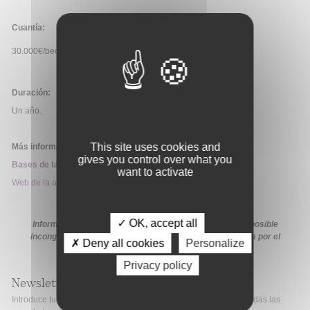
Cuantía:
30.000€/beca
Duración:
Un año.
This site uses cookies and
Más información:
gives you control over what you
Bases de la convocatoria
want to activate
Web de la ayuda
✓ OK, accept all
Información extraída de la web de la ayuda. En caso de posible
incongruencia, prevalecerá la información proporcionada por el
✗ Deny all cookies
Personalize
organismo financiador en sus medios oficiales.
Privacy policy
Newsletter
Introduce tu correo electrónico si quieres mantenerte al día de todas las