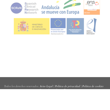
Todos los derechos reservados.
Aviso Legal
|
Política de privacidad
|
Política de cookies
Sitio web creado por
Pynso