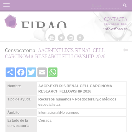
Menu
CONTACTA
CON NOSOTROS
info@fibao.es
Convocatoria:
AACR-EXELIXIS RENAL CELL
CARCINOMA RESEARCH FELLOWSHIP 2026
Share
Facebook
Twitter
Email
WhatsApp
Nombre
AACR-EXELIXIS RENAL CELL CARCINOMA
RESEARCH FELLOWSHIP 2026
Tipo de ayuda
Recursos humanos > Posdoctoral y/o Médicos
especialistas
Ámbito
Internacional/No europeo
Estado de la
Cerrada
convocatoria