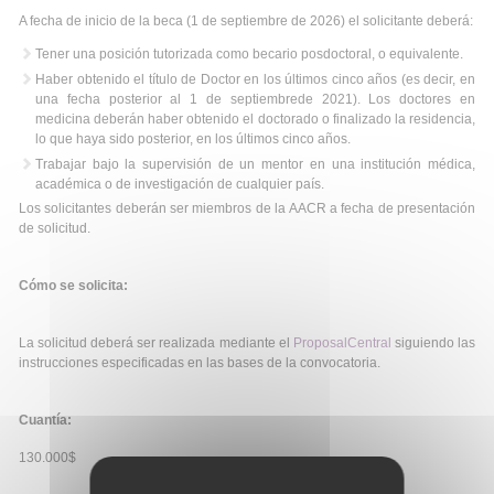
A fecha de inicio de la beca (1 de septiembre de 2026) el solicitante deberá:
Tener una posición tutorizada como becario posdoctoral, o equivalente.
Haber obtenido el título de Doctor en los últimos cinco años (es decir, en
una fecha posterior al 1 de septiembrede 2021). Los doctores en
medicina deberán haber obtenido el doctorado o finalizado la residencia,
lo que haya sido posterior, en los últimos cinco años.
Trabajar bajo la supervisión de un mentor en una institución médica,
académica o de investigación de cualquier país.
Los solicitantes deberán ser miembros de la AACR a fecha de presentación
de solicitud.
Cómo se solicita:
La solicitud deberá ser realizada mediante el
ProposalCentral
siguiendo las
instrucciones especificadas en las bases de la convocatoria.
Cuantía:
130.000$