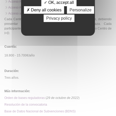
Acceso Aplicación de Solicitud - Entidades.
✓ OK, accept all
Acceso Aplicación de Solicitud - Técnicos.
✗ Deny all cookies
Personalize
Acceso a Sede electrónica.
Privacy policy
Cada Centro de I+D podrá solicitar tantas plazas como desee, debiendo
presentar personas participantes diferentes en cada plaza. Cada
participante sólo podrá ser presentado en la solicitud de un único Centro de
I+D.
Cuantía:
18.800 - 15.700€/año
Duración:
Tres años.
Más información:
Orden de bases reguladoras
(
29 de octubre de 2022
)
Resolución de la convocatoria
Base de Datos Nacional de Subvenciones (BDNS)