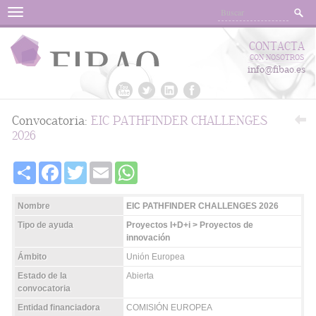
Menu
CONTACTA
CON NOSOTROS
info@fibao.es
Convocatoria:
EIC PATHFINDER CHALLENGES
2026
Share
Facebook
Twitter
Email
WhatsApp
Nombre
EIC PATHFINDER CHALLENGES 2026
Tipo de ayuda
Proyectos I+D+i > Proyectos de
innovación
Ámbito
Unión Europea
Estado de la
Abierta
convocatoria
Entidad financiadora
COMISIÓN EUROPEA