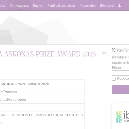
idad
Convocatorias
Empleo
Perfil del contratante
Formularios
iFundanet
Newsle
TA ASKONAS PRIZE AWARD 2026
Introduce t
mantenerte
Fibao.
App
Acepto
 ASKONAS PRIZE AWARD 2026
 > Premios
ional/No europeo
AN FEDERATION OF IMMUNOLOGICAL SOCIETIES
a