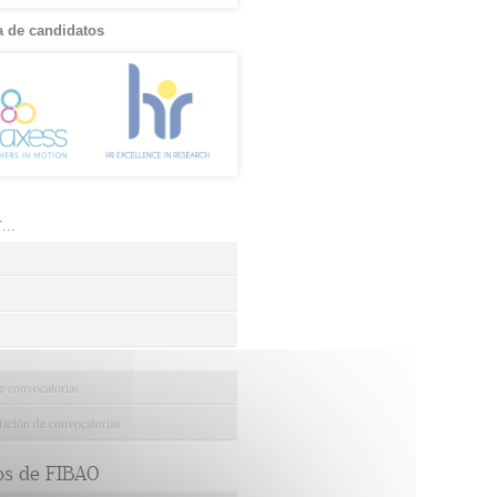
 de candidatos
..
e convocatorias
ción de convocatorias
os de FIBAO