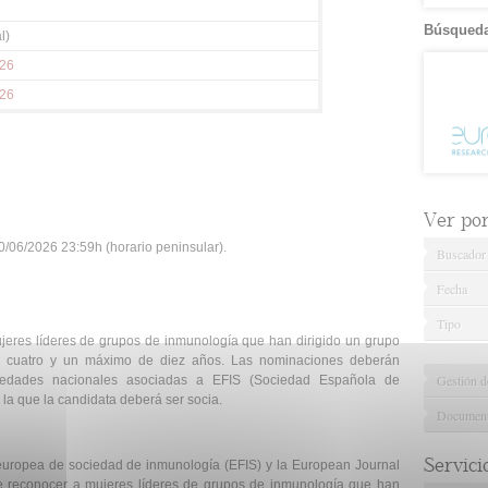
Búsqueda
l)
026
026
Ver por.
/06/2026 23:59h (horario peninsular).
Buscador
Fecha
Tipo
jeres líderes de grupos de inmunología que han dirigido un grupo
e cuatro y un máximo de diez años. Las nominaciones deberán
Gestión d
iedades nacionales asociadas a EFIS (Sociedad Española de
la que la candidata deberá ser socia.
Documenta
Servici
uropea de sociedad de inmunología (EFIS) y la European Journal
de reconocer a mujeres líderes de grupos de inmunología que han