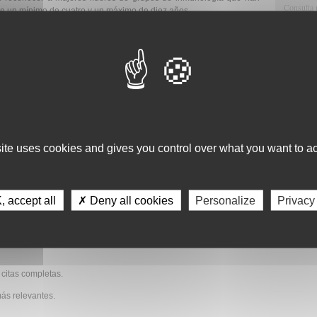
Consulta 
te un mínimo de cuatro y un máximo de diez años.
Gestión d
Observaci
Gestión de
Tecnológi
Gestión d
adas exclusivamente por una sociedad nacional miembro de EFIS,
asta tres candidatas.
Apoyo Met
presentadas de forma independiente sin el aval de una sociedad
Recursos
site uses cookies and gives you control over what you want to ac
Asesorami
Gestión d
 accept all
✗ Deny all cookies
Personalize
Privacy
es páginas, presentada y firmada por el presidente de la sociedad
Comunicac
alificaciones de la candidata para el premio y sus contribuciones a
Calidad y
 citas completas.
más relevantes.