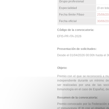
Grupo profesional
Especialidad
(0 en tota
Fecha límite Fibao
25/06/2
Fecha oficial
30/06/2
Código de la convocatoria:
EFIS-PR-ITA-2026
Presentación de solicitudes:
Desde el 01/04/2026 00:00h hasta el 30
Objeto:
Premio con el que se reconocerá a mu
independiente durante un mínimo d
ser realizadas por una de las soc
Inmunología en el caso de España), de 
Resumen de la convocatoria:
Premio convocado por la Federación e
of Immunology (EJI) con el objetivo 