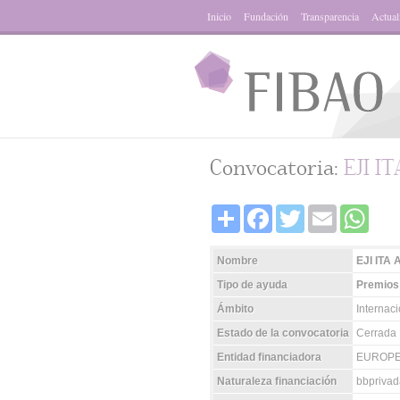
Inicio
Fundación
Transparencia
Actual
Convocatoria:
EJI I
Share
Facebook
Twitter
Email
Whats
Nombre
EJI ITA
Tipo de ayuda
Premios
Ámbito
Internac
Estado de la convocatoria
Cerrada
Entidad financiadora
EUROPE
Naturaleza financiación
bbprivad