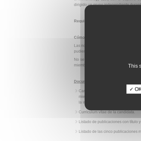
dirigido un grupo independiente duran
Requisitos de los solicitantes:
Cómo se solicita:
Las nominaciones deberán ser present
pudiendo presentar cada una de ellas h
No se considerarán las candidaturas 
miembro de EFIS.
This 
Documentación necesaria
:
✓ OK,
Carta de nominación de no más de tr
miembro de EFIS, que indique las cu
la investigación.
Currículum vítae de la candidata.
Listado de publicaciones con título y
Listado de las cinco publicaciones 