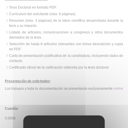
Tesis Doctoral en formato PDF.
Currículum del solicitante (máx. 6 páginas).
Resumen (máx. 3 páginas) de la labor científica desarrollada durante la
tesis y su impacto.
Listado de artículos, comunicaciones a congresos y otros documentos
derivados de la tesis.
Selección de hasta 8 artículos relevantes con breve descripción y copia
en PDF.
Carta de presentación justificativa de la candidatura, incluyendo datos de
contacto.
Certificado oficial de la calificación obtenida por la tesis doctoral.
Presentación de solicitudes
:
Los trabajos y toda la documentación se presentarán exclusivamente
online
.
Cuantía:
5.000€