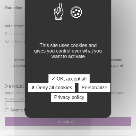
Duración:
Más información:
Bases de la convocatoria
Web de la ayuda
This site uses cookies and
gives you control over what you
want to activate
Información extraída de la web de la ayuda. En caso de posible
incongruencia, prevalecerá la información proporcionada por el
organismo financiador en sus medios oficiales.
✓ OK, accept all
Newsletter
✗ Deny all cookies
Personalize
Introduce tu correo electrónico si quieres mantenerte al día de todas las
Privacy policy
novedades de Fibao.
Acepto la
política de privacidad
Suscripción