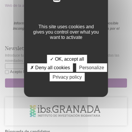
Web de la ayuda
Información extraída de la web de la ayuda. En caso de posible
This site uses cookies and
incongruencia, prevalecerá la información proporcionada por el
gives you control over what you
organismo financiador en sus medios oficiales.
want to activate
Newsletter
Introduce tu correo electrónico si quieres mantenerte al día de todas las
✓ OK, accept all
novedades de Fibao.
✗ Deny all cookies
Personalize
Acepto la
política de privacidad
Privacy policy
Suscripción
Búsqueda de candidatos