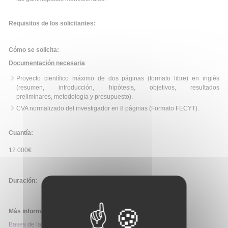
Requisitos de los solicitantes:
Cómo se solicita:
Documentación necesaria
:
Proyecto científico máximo de dos páginas (formato libre) en inglés
(resumen, introducción, hipótesis, objetivos, resultados
preliminares, metodología y presupuesto).
CVA normalizado del investigador en 8 páginas (Formato FECYT).
Cuantía:
12.000€
Duración:
Más información:
Bases de la convocatoria