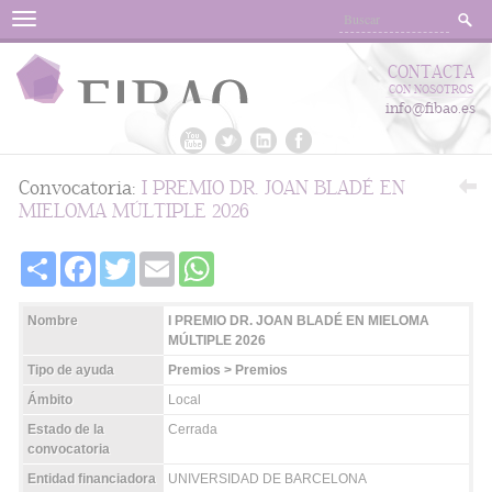
Menu
CONTACTA
CON NOSOTROS
info@fibao.es
Convocatoria:
I PREMIO DR. JOAN BLADÉ EN
MIELOMA MÚLTIPLE 2026
Share
Facebook
Twitter
Email
WhatsApp
Nombre
I PREMIO DR. JOAN BLADÉ EN MIELOMA
MÚLTIPLE 2026
Tipo de ayuda
Premios > Premios
Ámbito
Local
Estado de la
Cerrada
convocatoria
Entidad financiadora
UNIVERSIDAD DE BARCELONA