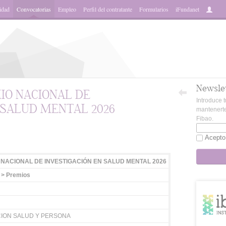
idad
Convocatorias
Empleo
Perfil del contratante
Formularios
iFundanet
Newsle
IO NACIONAL DE
Introduce t
 SALUD MENTAL 2026
mantenerte
Fibao.
App
Acepto
 NACIONAL DE INVESTIGACIÓN EN SALUD MENTAL 2026
 > Premios
ION SALUD Y PERSONA