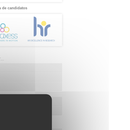
 de candidatos
..
e convocatorias
ción de convocatorias
os de FIBAO