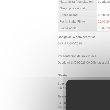
Naturaleza financiación
bbprivad
Grupo profesional
Especialidad
(0 en tota
Fecha límite Fibao
26/07/2
Fecha oficial
15/07/2
Código de la convocatoria:
SYP-PR-SM-2026
Presentación de solicitudes:
Desde el 13/05/2026 00:00h hasta el 15
Objeto:
Se premiará el mejor proyecto de doct
junio de 2026 en el departamento de la
Resumen de la convocatoria:
La Fundación Salud y Persona convoc
Mental – 2026, mediante el que se pr