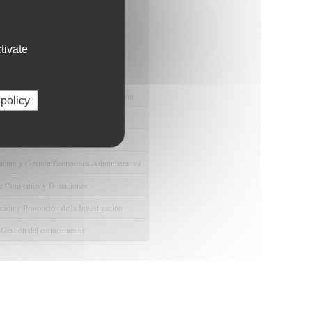
nuestras Ofertas Tecnológicas
e Ensayos Clínicos y Estudios
onales
tivate
 la Innovación y la Transferencia
ca
e Ayudas y Oportunidad de Financiación
 policy
odológico y/o Estadístico
 Humanos
ento y Gestión Económica-Administrativa
e Convenios y Donaciones
ión y Promoción de la Investigación
 Gestión del conocimiento