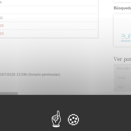
a
Búsqueda
l)
026
026
Ver por.
Buscador
/07/2026 23:59h (horario peninsular).
Fecha
Tipo
orado en el ámbito de la psicología, presentado con anterioridad a
Gestión d
 universidad correspondiente.
Documenta
a la 3ª Edición del Premio Nacional de Investigación en Salud
Servici
emiará un proyecto de doctorado en el ámbito de la psicología,