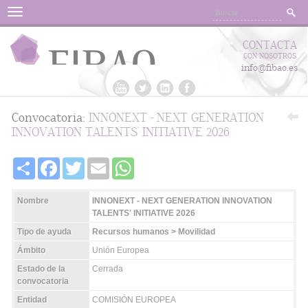
Menu
CONTACTA
CON NOSOTROS
info@fibao.es
Convocatoria:
INNONEXT - NEXT GENERATION
INNOVATION TALENTS' INITIATIVE 2026
Share
Facebook
Twitter
Email
WhatsApp
Nombre
INNONEXT - NEXT GENERATION INNOVATION
TALENTS' INITIATIVE 2026
Tipo de ayuda
Recursos humanos > Movilidad
Ámbito
Unión Europea
Estado de la
Cerrada
convocatoria
Entidad
COMISIÓN EUROPEA