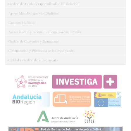
Gestión de Ayudas y Oportunidad de Financiación
Apoyo Metodológico y/o Estadístico
Recursos Humanos
Asesoramiento y Gestión Económica-Administrativa
Gestión de Convenios y Donaciones
Comunicación y Promoción de la Investigación
Calidad y Gestión del conocimiento