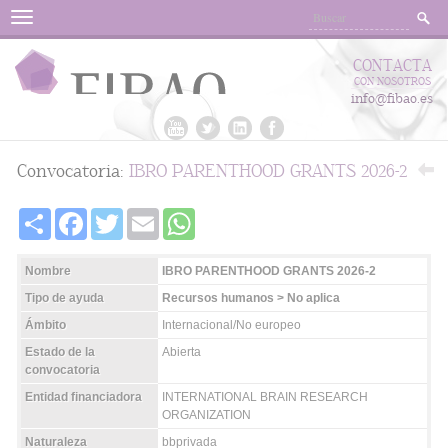
Menu
CONTACTA
CON NOSOTROS
info@fibao.es
Convocatoria:
IBRO PARENTHOOD GRANTS 2026-2
Share
Facebook
Twitter
Email
WhatsApp
Nombre
IBRO PARENTHOOD GRANTS 2026-2
Tipo de ayuda
Recursos humanos > No aplica
Ámbito
Internacional/No europeo
Estado de la
Abierta
convocatoria
Entidad financiadora
INTERNATIONAL BRAIN RESEARCH
ORGANIZATION
Naturaleza
bbprivada