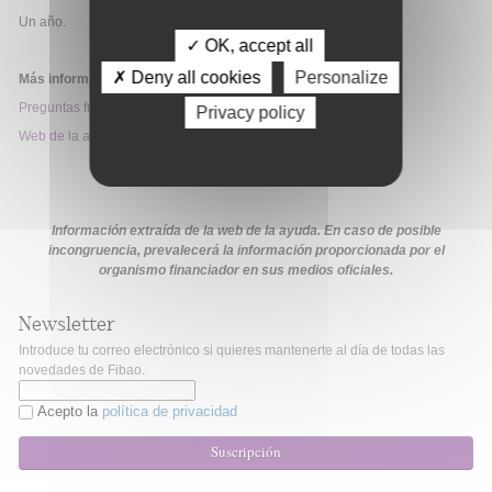
Un año.
✓ OK, accept all
✗ Deny all cookies
Personalize
Más información:
Preguntas frecuentes
Privacy policy
Web de la ayuda
Información extraída de la web de la ayuda. En caso de posible
incongruencia, prevalecerá la información proporcionada por el
organismo financiador en sus medios oficiales.
Newsletter
Introduce tu correo electrónico si quieres mantenerte al día de todas las
novedades de Fibao.
Acepto la
política de privacidad
Suscripción