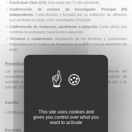
Currículum Vitae (CV):
Una copia del CV del solicitante.
Confirmación de estatus de Investigador Principal (PI)
independiente:
Carta firmada y fechada por su institución de afiliación
que confirme su cargo como Investigador Principal.
Confirmación de embarazo, nacimiento o adopción:
Carta oficial que
confirme su embarazo, nacimiento o adopción.
Términos y condiciones:
Aceptación de los términos y condiciones
estipulados en la Política de Privacidad de la IBRO y en las directrices de
pago.
Presentación de solicitudes
:
Las solicitudes, junto con la documentación necesaria, deberán ser
presentadas de forma telemática cumplimentando el formulario de
solicitud, que estará disponible en la web de la ayuda a partir del 1 de
julio de 2026.
Cuantía:
This site uses cookies and
4.000€/ayuda.
gives you control over what you
want to activate
Duración: