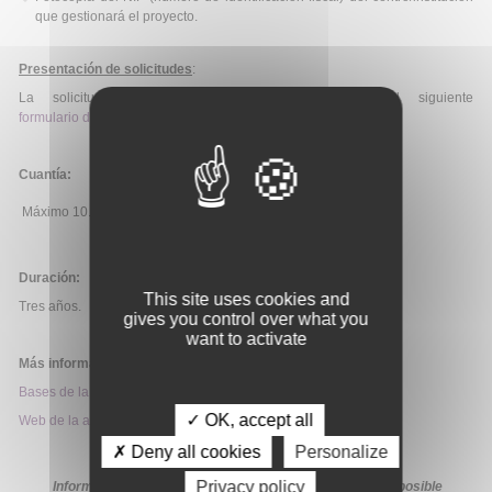
que gestionará el proyecto.
Presentación de solicitudes
:
La solicitud deberá ser presentadas mediante el siguiente
formulario de solicitud
.
Cuantía:
Máximo 10.000€/proyecto.
Duración:
This site uses cookies and
Tres años.
gives you control over what you
want to activate
Más información:
Bases de la convocatoria
✓ OK, accept all
Web de la ayuda
✗ Deny all cookies
Personalize
Privacy policy
Información extraída de la web de la ayuda. En caso de posible