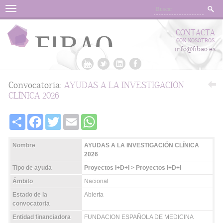
Menu
CONTACTA
CON NOSOTROS
info@fibao.es
Convocatoria:
AYUDAS A LA INVESTIGACIÓN
CLÍNICA 2026
Share
Facebook
Twitter
Email
WhatsApp
Nombre
AYUDAS A LA INVESTIGACIÓN CLÍNICA
2026
Tipo de ayuda
Proyectos I+D+i > Proyectos I+D+i
Ámbito
Nacional
Estado de la
Abierta
convocatoria
Entidad financiadora
FUNDACION ESPAÑOLA DE MEDICINA