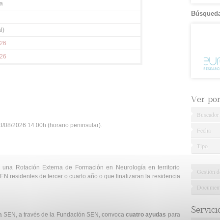
a
Búsqueda
l)
026
026
Ver por.
Buscador
/08/2026 14:00h (horario peninsular).
Fecha
Tipo
 una Rotación Externa de Formación en Neurología en territorio
Gestión d
SEN residentes de tercer o cuarto año o que finalizaran la residencia
Documenta
Servici
a SEN, a través de la Fundación SEN, convoca
cuatro ayudas
para