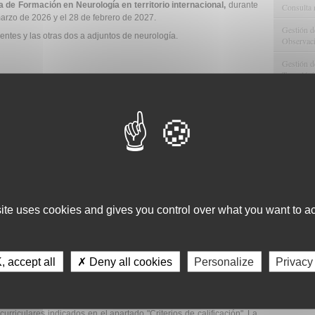
 de Formación en Neurología en territorio internacional,
durante
Consulta 
arzo de 2026 y el 28 de febrero de 2027.
Gestión d
entes y las otras dos a adjuntos de neurología.
Observaci
Gestión de
Tecnológi
o desde 2024.
Gestión d
 de la asociación.
Apoyo Met
inalizado la residencia de Neurología después del 2022.
Recursos
eca, de cualquier tipo, de la SEN o de la FUNDACIÓN SEN con
.
Asesorami
e Neurólogos Jóvenes ni de la Junta Directiva de la SEN.
Gestión d
tación a cualquiera de las ayudas o becas de la SEN o de la
biertas en el momento de publicación de estas bases.
site uses cookies and gives you control over what you want to ac
Comunicac
cumplimiento a la Rotación.
Calidad y
n por el centro receptor.
 accept all
✗ Deny all cookies
Personalize
Privacy
as), el cual tendrá que contener los datos personales básicos y
curriculares indicados en el apartado "Criterios de calificación". La