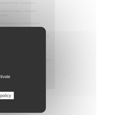
nuestras Ofertas Tecnológicas
e Ensayos Clínicos y Estudios
onales
 la Innovación y la Transferencia
ca
e Ayudas y Oportunidad de Financiación
odológico y/o Estadístico
 Humanos
ento y Gestión Económica-Administrativa
e Convenios y Donaciones
tivate
ión y Promoción de la Investigación
 Gestión del conocimiento
 policy