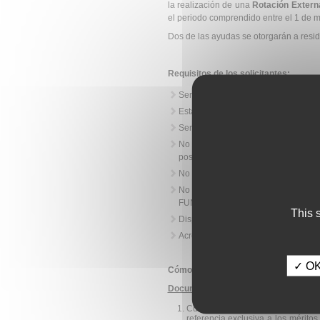
la realización de una
Rotación Externa
el periodo comprendido entre el 1 de m
Dos de las ayudas se otorgarán a resid
Requisitos de los solicitantes:
Ser miembro de la SEN como mínim
Estar al día en el pago de las cuotas
Ser R3 o R4 de Neurología o haber f
No haber recibido una ayuda o b
posterioridad al 1 de enero de 2022
No ser miembro del Comité ad-hoc d
No haber presentado la misma ro
FUNDACIÓN SEN que se encuentren a
This 
Disponibilidad y compromiso de dar 
Acreditar la aceptación de la Rotació
✓ OK,
Cómo se solicita:
Documentación necesaria
:
Currículum vitae (máximo dos hoj
referencia exclusiva a los méritos 