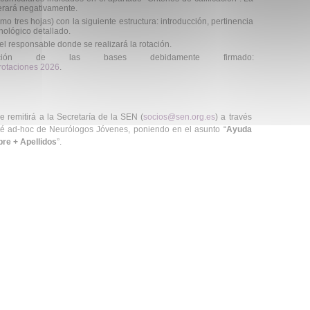
erará negativamente.
o tres hojas) con la siguiente estructura: introducción, pertinencia
onológico detallado.
el responsable donde se realizará la rotación.
ción de las bases debidamente firmado:
rotaciones 2026
.
e remitirá a la Secretaría de la SEN (
socios@sen.org.es
) a través
ité ad-hoc de Neurólogos Jóvenes, poniendo en el asunto “
Ayuda
bre + Apellidos
”.