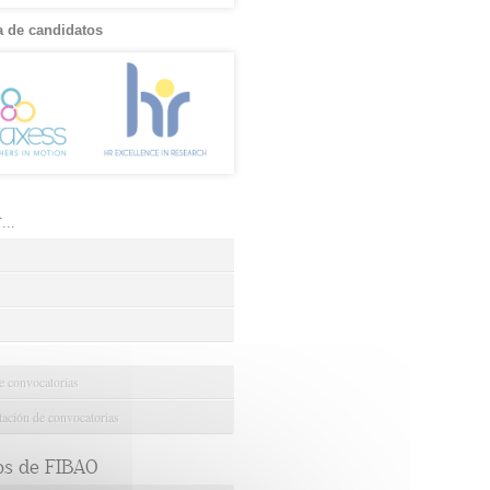
 de candidatos
..
e convocatorias
ción de convocatorias
os de FIBAO