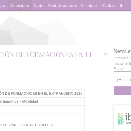
idad
Convocatorias
Empleo
Perfil del contratante
Formularios
iFundanet
Newsle
CIÓN DE FORMACIONES EN EL
Introduce t
mantenerte
Fibao.
App
Acepto
ÓN DE FORMACIONES EN EL EXTRANJERO 2026
s humanos > Movilidad
AD ESPAÑOLA DE NEUROLOGIA