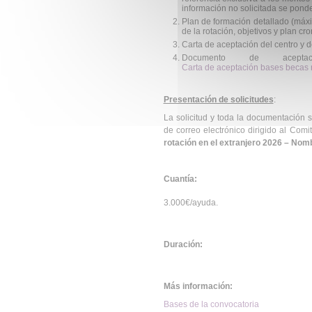
información no solicitada se pond
Plan de formación detallado (máxim
de la rotación, objetivos y plan cr
Carta de aceptación del centro y d
Documento de acepta
Carta de aceptación bases becas 
Presentación de solicitudes
:
La solicitud y toda la documentación s
de correo electrónico dirigido al Com
rotación en el extranjero 2026 – Nom
Cuantía:
3.000€/ayuda.
Duración:
Más información:
Bases de la convocatoria