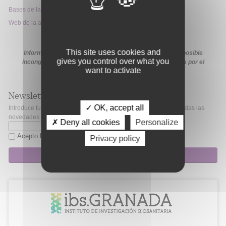
Bases de la convocatoria
Web de la ayuda
This site uses cookies and
Información extraída de la web de la ayuda. En caso de posible
gives you control over what you
incongruencia, prevalecerá la información proporcionada por el
want to activate
organismo financiador en sus medios oficiales
Newsletter
✓ OK, accept all
Introduce tu correo electrónico si quieres mantenerte al día de todas las
novedades de Fibao.
✗ Deny all cookies
Personalize
Acepto la
política de privacidad
Privacy policy
Suscripción