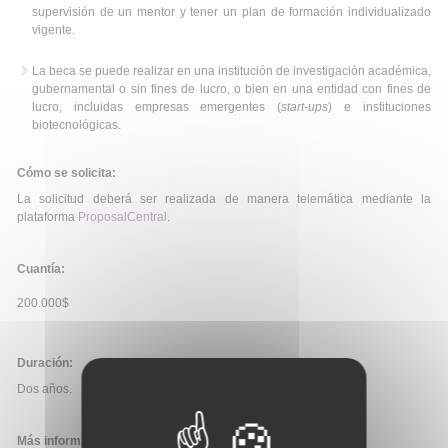
supervisión de un mentor y tener un plan de formación individualizado
vigente.
La beca se puede realizar en una institución de investigación académica,
gubernamental o sin fines de lucro, o bien en una entidad con fines de
lucro, incluidas empresas emergentes (
start-ups
) e instituciones
biotecnológicas.
Cómo se solicita:
La solicitud deberá ser realizada de manera telemática mediante la
plataforma
ProposalCentral
.
Cuantía:
200.000$
Duración:
Dos años.
Más información: