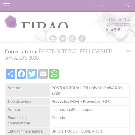
Menu
CONTACTA
CON NOSOTROS
info@fibao.es
Convocatoria:
POSTDOCTORAL FELLOWSHIP
AWARDS 2026
Share
Facebook
Twitter
Email
WhatsApp
Nombre
POSTDOCTORAL FELLOWSHIP AWARDS
2026
Tipo de ayuda
Proyectos I+D+i > Proyectos I+D+i
Ámbito
Internacional/No europeo
Estado de la
Cerrada
convocatoria
Entidad financiadora
BRIGHTFOCUS FOUNDATION