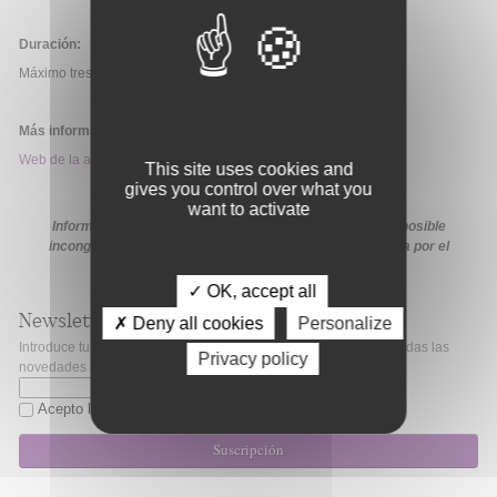
Duración:
Máximo tres años.
Más información:
Web de la ayuda
This site uses cookies and
gives you control over what you
want to activate
Información extraída de la web de la ayuda. En caso de posible
incongruencia, prevalecerá la información proporcionada por el
organismo financiador en sus medios oficiales
✓ OK, accept all
Newsletter
✗ Deny all cookies
Personalize
Introduce tu correo electrónico si quieres mantenerte al día de todas las
Privacy policy
novedades de Fibao.
Acepto la
política de privacidad
Suscripción