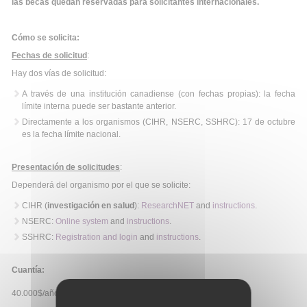
las becas quedan reservadas para solicitantes internacionales.
Cómo se solicita:
Fechas de solicitud
:
Hay dos vías de solicitud:
A través de una institución canadiense (con fechas propias): la fecha
límite interna puede ser bastante anterior.
Directamente a los organismos (CIHR, NSERC, SSHRC): 17 de octubre
es la fecha límite nacional.
Presentación de solicitudes
:
Dependerá del organismo por el que se solicite:
CIHR (
investigación en salud
):
ResearchNET
and
instructions
.
NSERC:
Online system
and
instructions
.
SSHRC:
Registration and login
and
instructions
.
Cuantía:
40.000$/año.