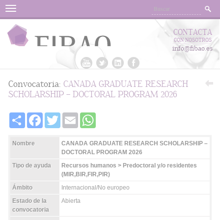
Menu
CONTACTA
CON NOSOTROS
info@fibao.es
Convocatoria:
CANADA GRADUATE RESEARCH
SCHOLARSHIP – DOCTORAL PROGRAM 2026
Share
Facebook
Twitter
Email
WhatsApp
Nombre
CANADA GRADUATE RESEARCH SCHOLARSHIP –
DOCTORAL PROGRAM 2026
Tipo de ayuda
Recursos humanos > Predoctoral y/o residentes
(MIR,BIR,FIR,PIR)
Ámbito
Internacional/No europeo
Estado de la
Abierta
convocatoria