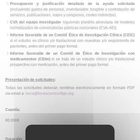
Presupuesto y justificación detallada de la ayuda solicitada
(incluyendo gastos de personal, inventariable, fungible y contratación de
servicios, publicaciones, viajes y congresos, costes indirectos).
CVA del equipo inves6gador
siguiendo plantilla abreviada de modelos
normalizados de convocatorias públicas nacionales (CVA-AEI).
Informe favorable de un Comité Ético de Inves6gación Clínica (CEIC)
si el estudio es clínico y/o traslacional con muestras y/o seguimiento de
pacientes, antes del primer pago formal.
Informe favorable de un Comité de Ético de Investigación con
medicamentos (CEIm)
si se trata de un estudio clínico y/o traslacional
prospectivo con medicación, antes del primer pago formal.
Presentación de solicitudes
:
Todas las solicitudes deberán remitirse electrónicamente en formato PDF
vía email a:
beca@fundacioncontigo.org
.
Cuantía:
80.000€.
Duración: