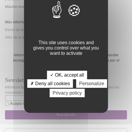
Máximo tres años.
Más información:
Bases de la convocatoria
Web de la ayuda
This site uses cookies and
gives you control over what you
want to activate
Información extraída de la web de la ayuda. En caso de posible
incongruencia, prevalecerá la información proporcionada por el
organismo financiador en sus medios oficiales
✓ OK, accept all
Newsletter
✗ Deny all cookies
Personalize
Introduce tu correo electrónico si quieres mantenerte al día de todas las
Privacy policy
novedades de Fibao.
Acepto la
política de privacidad
Suscripción