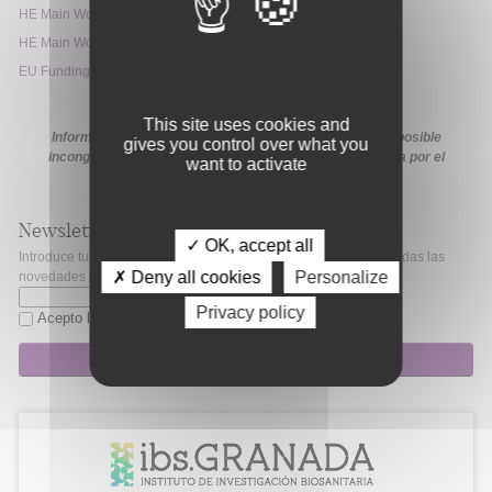
HE Main Work Programme 2026-2027 – 4. Health
HE Main Work Programme 2026-2027 – 15. General Annexes
EU Funding & Tenders Portal
This site uses cookies and
Información extraída de la web de la ayuda. En caso de posible
gives you control over what you
incongruencia, prevalecerá la información proporcionada por el
want to activate
organismo financiador en sus medios oficiales.
Newsletter
✓ OK, accept all
Introduce tu correo electrónico si quieres mantenerte al día de todas las
✗ Deny all cookies
Personalize
novedades de Fibao.
Privacy policy
Acepto la
política de privacidad
Suscripción