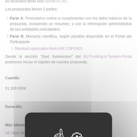
es necesario tener una
cuenta ECAS
.
Las propuestas tienen 2 partes:
Parte A
: Formularios online a cumplimentar con los datos básicos de la
propuesta, incluyendo un resumen, y con la información administrativa
de la/s entidad/es solicitante/s.
Parte B
: Memoria científica, según plantilla disponible en el Portal del
Participante:
Standard application form (HE COFUND)
Desde la sección “
Start Submission
” del
EU Funding & Tenders Portal
podremos iniciar el registro de nuestra propuesta.
Cuantía:
91.300.000€
Duración:
Más información:
HE Main Work Programme 2026-2027 – 1. General Introduction