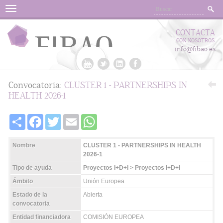
Menu
CONTACTA
CON NOSOTROS
info@fibao.es
Convocatoria:
CLUSTER 1 - PARTNERSHIPS IN
HEALTH 2026-1
Share
Facebook
Twitter
Email
WhatsApp
Nombre
CLUSTER 1 - PARTNERSHIPS IN HEALTH
2026-1
Tipo de ayuda
Proyectos I+D+i > Proyectos I+D+i
Ámbito
Unión Europea
Estado de la
Abierta
convocatoria
Entidad financiadora
COMISIÓN EUROPEA