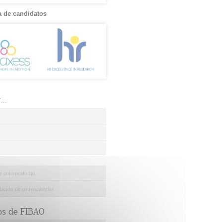
 de candidatos
..
e convocatorias
ción de convocatorias
os de FIBAO