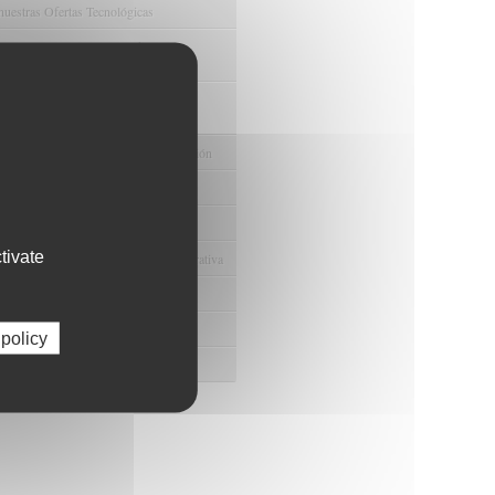
nuestras Ofertas Tecnológicas
e Ensayos Clínicos y Estudios
onales
 la Innovación y la Transferencia
ca
e Ayudas y Oportunidad de Financiación
odológico y/o Estadístico
 Humanos
tivate
ento y Gestión Económica-Administrativa
e Convenios y Donaciones
ión y Promoción de la Investigación
 policy
 Gestión del conocimiento