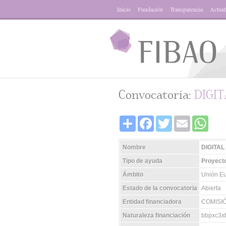
Inicio
Fundación
Transparencia
Actual
Convocatoria:
DIGI
Share
Facebook
Twitter
Email
Whats
Nombre
DIGITA
Tipo de ayuda
Proyecto
Ámbito
Unión E
Estado de la convocatoria
Abierta
Entidad financiadora
COMISI
Naturaleza financiación
bbpxc3xb