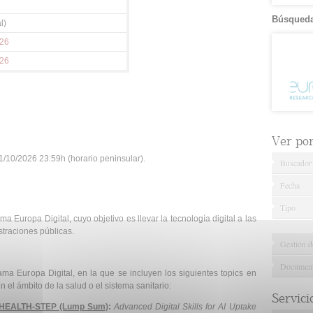
Búsqueda
l)
026
026
Ver por.
/10/2026 23:59h (horario peninsular).
Buscador
Fecha
Tipo
a Europa Digital, cuyo objetivo es llevar la tecnología digital a las
traciones públicas.
Gestión d
Documenta
ama Europa Digital, en la que se incluyen los siguientes topics en
 el ámbito de la salud o el sistema sanitario:
Servici
L-HEALTH-STEP (Lump Sum)
:
Advanced Digital Skills for AI Uptake