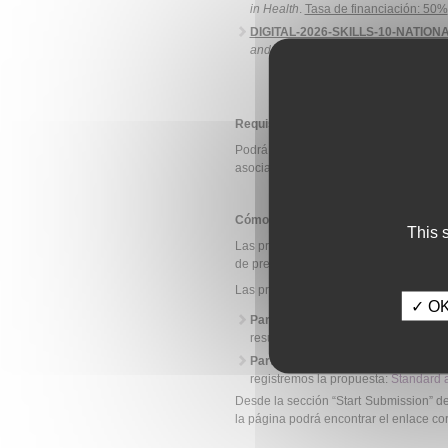
in Health
.
Tasa de financiación: 50%
DIGITAL-2026-SKILLS-10-NATIONAL
and Jobs Platform: The National Coali
Requisitos de los solicitantes:
Podrá participar en la convocatoria 
asociados de la UE.
Cómo se solicita:
This 
Las propuestas se presentan electrónica
de preparación y envío de propuestas 
Las propuestas tienen 2 partes:
✓ OK,
Parte A
: Formularios online a cu
resumen, y con la información adminis
Parte B
: Memoria científica. La plan
registremos la propuesta:
Standard a
Desde la sección “Start Submission” del
la página podrá encontrar el enlace co