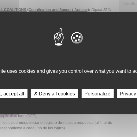
Consulta 
-COALITIONS (Coordination and Support Actions)
:
Digital Skills
Gestión d
tions for Digital Skills and Jobs.
Tasa de financiación: 100%
Observaci
Gestión de
Tecnológi
Gestión d
entidades públicas y privadas pertenecientes a un país miembro o
Apoyo Met
Recursos
site uses cookies and gives you control over what you want to ac
Asesorami
mente a través del Portal del Participante. Para utilizar el servicio
es necesario tener una
cuenta ECAS
.
Gestión d
Comunicac
 accept all
✗ Deny all cookies
Personalize
Privacy
mplimentar con los datos básicos de la propuesta, incluyendo un
Calidad y
trativa de la/s entidad/es solicitante/s.
tilla en formato word se descarga del Portal del Participante una vez
pplication form (DEP)
,
 topic podremos iniciar el registro de nuestra propuesta (al final de
rrespondiente a cada uno de los topics).