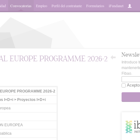
idad
Convocatorias
Empleo
Perfil del contratante
Formularios
iFundanet
Newsle
TAL EUROPE PROGRAMME 2026-2
Introduce t
mantenerte
Fibao.
App
Acepto
L EUROPE PROGRAMME 2026-2
s I+D+i > Proyectos I+D+i
uropea
ÓN EUROPEA
ablica