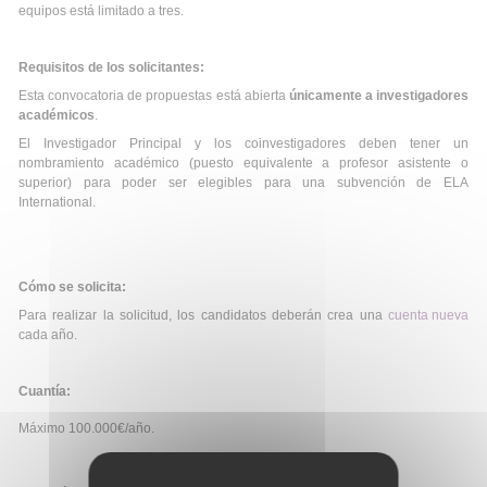
equipos está limitado a tres.
Requisitos de los solicitantes:
Esta convocatoria de propuestas está abierta
únicamente a investigadores
académicos
.
El Investigador Principal y los coinvestigadores deben tener un
nombramiento académico (puesto equivalente a profesor asistente o
superior) para poder ser elegibles para una subvención de ELA
International.
Cómo se solicita:
Para realizar la solicitud, los candidatos deberán crea una
cuenta nueva
cada año.
Cuantía:
Máximo 100.000€/año.