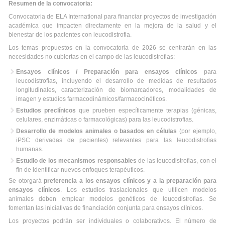
Resumen de la convocatoria:
Convocatoria de ELA International para financiar proyectos de investigación
académica que impacten directamente en la mejora de la salud y el
bienestar de los pacientes con leucodistrofia.
Los temas propuestos en la convocatoria de 2026 se centrarán en las
necesidades no cubiertas en el campo de las leucodistrofias:
Ensayos clínicos / Preparación para ensayos clínicos
para
leucodistrofias, incluyendo el desarrollo de medidas de resultados
longitudinales, caracterización de biomarcadores, modalidades de
imagen y estudios farmacodinámicos/farmacocinéticos.
Estudios preclínicos
que prueben específicamente terapias (génicas,
celulares, enzimáticas o farmacológicas) para las leucodistrofias.
Desarrollo de modelos animales o basados en células
(por ejemplo,
iPSC derivadas de pacientes) relevantes para las leucodistrofias
humanas.
Estudio de los mecanismos responsables
de las leucodistrofias, con el
fin de identificar nuevos enfoques terapéuticos.
Se otorgará
preferencia a los ensayos clínicos y a la preparación para
ensayos clínicos
. Los estudios traslacionales que utilicen modelos
animales deben emplear modelos genéticos de leucodistrofias. Se
fomentan las iniciativas de financiación conjunta para ensayos clínicos.
Los proyectos podrán ser individuales o colaborativos. El número de