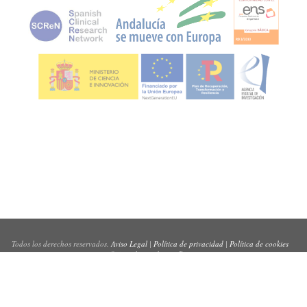
Todos los derechos reservados.
Aviso Legal
|
Política de privacidad
|
Política de cookies
Sitio web creado por
Pynso