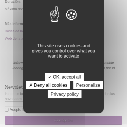
Duración:
Máximo dos años.
Más información:
Bases de la convocatoria
Web de la ayuda
This site uses cookies and
gives you control over what you
want to activate
Información extraída de la web de la ayuda. En caso de posible
incongruencia, prevalecerá la información proporcionada por el
organismo financiador en sus medios oficiales.
✓ OK, accept all
✗ Deny all cookies
Personalize
Newsletter
Introduce tu correo electrónico si quieres mantenerte al día de todas las
Privacy policy
novedades de Fibao.
Acepto la
política de privacidad
Suscripción