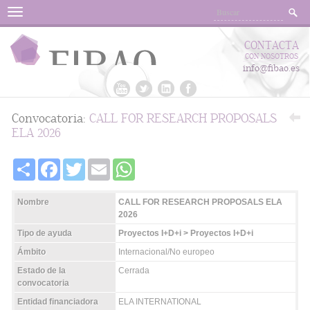
Menu
CONTACTA
CON NOSOTROS
info@fibao.es
Convocatoria:
CALL FOR RESEARCH PROPOSALS
ELA 2026
Share
Facebook
Twitter
Email
WhatsApp
Nombre
CALL FOR RESEARCH PROPOSALS ELA
2026
Tipo de ayuda
Proyectos I+D+i > Proyectos I+D+i
Ámbito
Internacional/No europeo
Estado de la
Cerrada
convocatoria
Entidad financiadora
ELA INTERNATIONAL