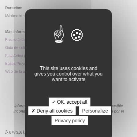
Duración:
Máximo tres años. Mínimo dos años.
Más información:
Bases de la convocatoria
Guía de solicitud
Plataforma para la búsqueda de socios
Bases Proyectos de Colaboración Internacional
This site uses cookies and
Web de la ayuda
gives you control over what you
want to activate
✓ OK, accept all
Información extraída de la web de la ayuda. En caso de posible
✗ Deny all cookies
Personalize
incongruencia, prevalecerá la información proporcionada por el
organismo financiador en sus medios oficiales.
Privacy policy
Newsletter