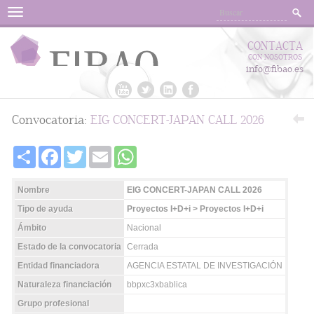
Menu
CONTACTA
CON NOSOTROS
info@fibao.es
Convocatoria:
EIG CONCERT-JAPAN CALL 2026
Share
Facebook
Twitter
Email
WhatsApp
Nombre
EIG CONCERT-JAPAN CALL 2026
Tipo de ayuda
Proyectos I+D+i > Proyectos I+D+i
Ámbito
Nacional
Estado de la convocatoria
Cerrada
Entidad financiadora
AGENCIA ESTATAL DE INVESTIGACIÓN
Naturaleza financiación
bbpxc3xbablica
Grupo profesional