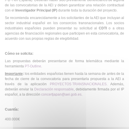
I+D+i en España). Deberán haber sido previamente beneficiarios de alguna
de las convocatorias de la AEI y deben garantizar una relación contractual
con el
Investigador Principal (IP)
durante toda la duración del proyecto.
Se recomienda encarecidamente a los solicitantes de la AEI que incluyan al
sector industrial español en los consorcios transnacionales. Los socios
industriales españoles pueden presentar su solicitud al
CDTI
o a otras
agencias de financiación regionales que participen en esta convocatoria, de
acuerdo con sus propias reglas de elegibilidad.
Cómo se solicita:
Las propuestas deberán presentarse de forma telemática mediante la
herramienta
PT-Outline
.
Importante
:
los entidades españolas tienen hasta la semana de antes de la
fecha de cierre de la convocatoria para presentarla propuesta a la AEI a
través de la aplicación
PROYECTOS TRANSNACIONALES
. Además,
deberán enviar la
Declaración responsable
, debidamente firmada por el IP
español, a la dirección
concertjapan@aei.gob.es
.
Cuantía:
400.000€