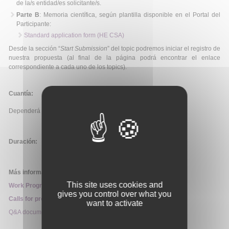
de la/s entidad/es solicitante/s.
Parte B
: Memoria científica, según plantilla disponible en el Portal del
Participante:
Standard application form (HE CSA)
Desde la sección “
Start Submission
” del topic podremos iniciar el registro de
nuestra propuesta (al final de la página podrá encontrar el enlace
correspondiente a cada uno de los topics).
Cuantía:
Dependerá del topic.
Duración:
Más información:
This site uses cookies and
Work Programme 2026
gives you control over what you
Calls for proposals
want to activate
Q&A document