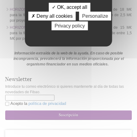
✓ OK, accept all
HORIZON-JU-GH-EDCTP3-2026-03-DIGIT-02
: presupuesto de 18 M€
para la financiación de ocho proyectos con una financiación de 2,5 M€
✗ Deny all cookies
Personalize
por proyecto.
Privacy policy
HORIZON-JU-GH-EDCTP3-2026-03-SERP-01
: presupuesto de 15 M€
para la financiación de 10 proyectos con una financiación de entre 1,5
M€ por proyecto.
Información extraída de la web de la ayuda. En caso de posible
incongruencia, prevalecerá la información proporcionada por el
organismo financiador en sus medios oficiales.
Newsletter
Introduce tu correo electrónico si quieres mantenerte al día de todas las
novedades de Fibao.
Acepto la
política de privacidad
Suscripción