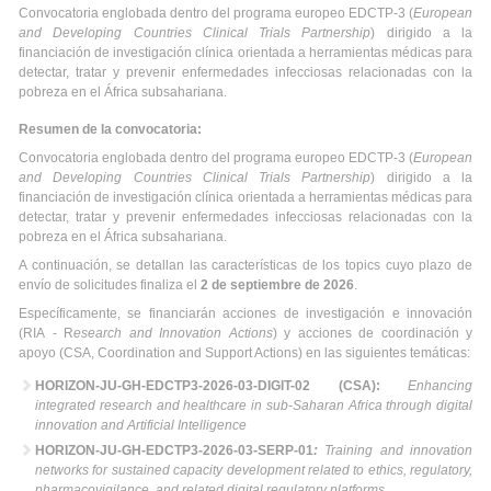
Convocatoria englobada dentro del programa europeo EDCTP-3 (
European
and Developing Countries Clinical Trials Partnership
) dirigido a la
financiación de investigación clínica orientada a herramientas médicas para
detectar, tratar y prevenir enfermedades infecciosas relacionadas con la
pobreza en el África subsahariana.
Resumen de la convocatoria:
Convocatoria englobada dentro del programa europeo EDCTP-3 (
European
and Developing Countries Clinical Trials Partnership
) dirigido a la
financiación de investigación clínica orientada a herramientas médicas para
detectar, tratar y prevenir enfermedades infecciosas relacionadas con la
pobreza en el África subsahariana.
A continuación, se detallan las características de los topics cuyo plazo de
envío de solicitudes finaliza el
2 de septiembre de 2026
.
Específicamente, se financiarán acciones de investigación e innovación
(RIA - R
esearch and Innovation Actions
) y acciones de coordinación y
apoyo (CSA, Coordination and Support Actions) en las siguientes temáticas:
HORIZON-JU-GH-EDCTP3-2026-03-DIGIT-02 (CSA):
Enhancing
integrated research and healthcare in sub-Saharan Africa through digital
innovation and Artificial Intelligence
HORIZON-JU-GH-EDCTP3-2026-03-SERP-01
:
Training and innovation
networks for sustained capacity development related to ethics, regulatory,
pharmacovigilance, and related digital regulatory platforms