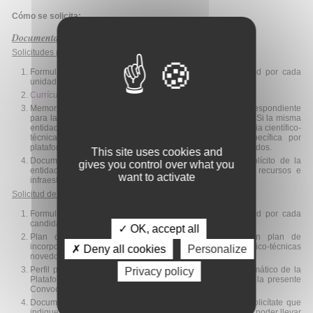
Cómo se solicita:
Documentación necesaria
:
Solicitudes para ser unidad de una plataforma
:
Formulario de solicitud. Deberá presentarse una solicitud por cada
unidad.
Currículum Vitae Abreviado
(CVA-ISCIII).
Memoria científico-técnica en modelo normalizado correspondiente
para la presente Convocatoria de Plataformas ISCIII 2026. Si la misma
entidad presenta solicitudes a varias plataformas, la memoria científico-
técnica que adjunte a cada solicitud deberá ser específica por
plataforma con estrategias y planes específicos y diferenciados.
This site uses cookies and
Documento en modelo normalizado de compromiso explícito de la
gives you control over what you
entidad solicitante para el uso y mantenimiento de los recursos e
want to activate
infraestructuras incluidos en la propuesta.
Solicitud de coordinación
:
Formulario de solicitud. Deberá presentarse una solicitud por cada
candidatura a la coordinación de la Plataforma.
✓ OK, accept all
Plan de Actuación de la Plataforma que incluirá un plan de
incorporación y evaluación de herramientas científico-técnicas
✗ Deny all cookies
Personalize
novedosas por disruptivas o incrementales.
Perfil profesional y trayectoria acreditada en el ámbito temático de la
Privacy policy
Plataforma en modelo normalizado correspondiente para la presente
Convocatoria de Plataformas ISCIII 2026.
Documento de apoyo explícito por parte de la entidad solicítate que
indique de forma expresa la disponibilidad de medios para poder llevar