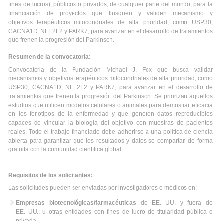
fines de lucros), públicos o privados, de cualquier parte del mundo, para la
financiación de proyectos que busquen y validen mecanismo y
objetivos
terapéuticos mitocondriales de alta prioridad, como USP30,
CACNA1D, NFE2L2 y PARK7, para avanzar en el desarrollo de tratamientos
que frenen la progresión del Parkinson
.
Resumen de la convocatoria:
Convocatoria de la Fundación Michael J. Fox que busca v
alidar
mecanismos y objetivos terapéuticos mitocondriales de alta prioridad, como
USP30, CACNA1D, NFE2L2 y PARK7, para avanzar en el desarrollo de
tratamientos que frenen la progresión del Parkinson
.
Se priorizan aquellos
estudios que utilicen modelos celulares o animales para demostrar eficacia
en los fenotipos de la enfermedad y que generen datos reproducibles
capaces de vincular la biología del objetivo con muestras de pacientes
reales
.
Todo el trabajo financiado debe adherirse a una política de ciencia
abierta para garantizar que los resultados y datos se compartan de forma
gratuita con la comunidad científica global
.
Requisitos de los solicitantes:
Las solicitudes pueden ser enviadas por investigadores o médicos en:
Empresas biotecnológicas/farmacéuticas
de EE. UU. y fuera de
EE.
UU., u otras entidades con fines de lucro de titularidad pública o
privada
.