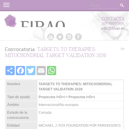
Menu
CONTACTA
CON NOSOTROS
info@fibao.es
Convocatoria:
TARGETS TO THERAPIES:
MITOCHONDRIAL TARGET VALIDATION 2026
Share
Facebook
Twitter
Email
WhatsApp
Nombre
TARGETS TO THERAPIES: MITOCHONDRIAL
TARGET VALIDATION 2026
Tipo de ayuda
Proyectos I+D+i > Proyectos I+D+i
Ámbito
Internacional/No europeo
Estado de la
Cerrada
convocatoria
Entidad
MICHAEL J. FOX FOUNDATION FOR PARKINSON'S