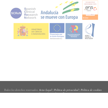
Todos los derechos reservados.
Aviso Legal
|
Política de privacidad
|
Política de cookies
Sitio web creado por
Pynso