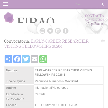
Menu
CONTACTA
CON NOSOTROS
info@fibao.es
Convocatoria:
EARLY-CAREER RESEARCHER
VISITING FELLOWSHIPS 2026-1
Share
Facebook
Twitter
Email
WhatsApp
Nombre
EARLY-CAREER RESEARCHER VISITING
FELLOWSHIPS 2026-1
Tipo de ayuda
Recursos humanos > Movilidad
Ámbito
Internacional/No europeo
Estado de la
Cerrada
convocatoria
Entidad
THE COMPANY OF BIOLOGISTS