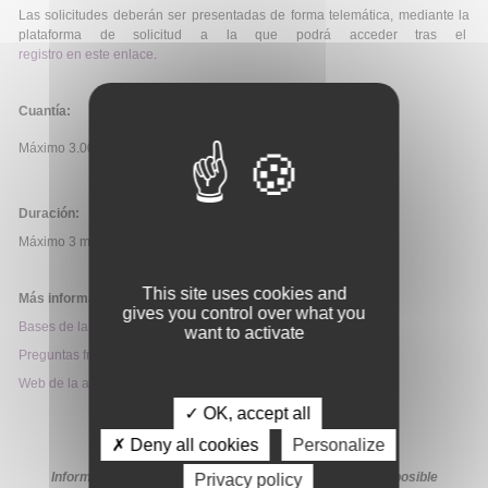
Las solicitudes deberán ser presentadas de forma telemática, mediante la
plataforma de solicitud a la que podrá acceder tras el
registro en este enlace
.
Cuantía:
Máximo 3.000£.
Duración:
Máximo 3 meses.
This site uses cookies and
Más información:
gives you control over what you
Bases de la convocatoria
want to activate
Preguntas frecuentes
Web de la ayuda
✓ OK, accept all
✗ Deny all cookies
Personalize
Información extraída de la web de la ayuda. En caso de posible
Privacy policy