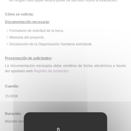
en ningún caso Bayer tendrá poder de decisión sobre la evaluación.
Cómo se solicita:
Documentación necesaria
:
Formulario de solicitud de la beca.
Memoria del proyecto.
Declaración de la Organización Sanitaria solicitante.
Presentación de solicitudes
:
La documentación necesaria debe remitirse de forma electrónica a través
del apartado web
Registro de proyectos
.
Cuantía:
15.000€
Duración:
Máximo dos años.