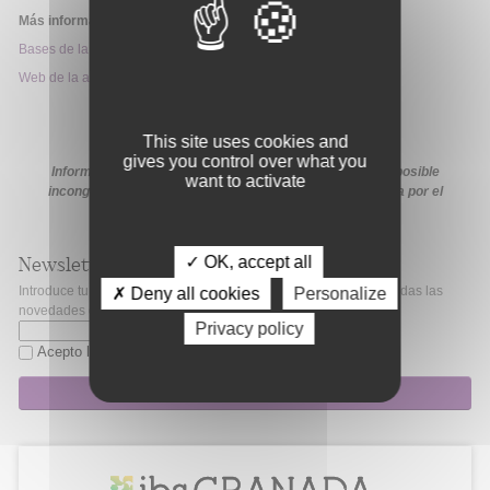
Más información:
Bases de la convocatoria
Web de la ayuda
This site uses cookies and
gives you control over what you
Información extraída de la web de la ayuda. En caso de posible
want to activate
incongruencia, prevalecerá la información proporcionada por el
organismo financiador en sus medios oficiales.
✓ OK, accept all
Newsletter
Introduce tu correo electrónico si quieres mantenerte al día de todas las
✗ Deny all cookies
Personalize
novedades de Fibao.
Privacy policy
Acepto la
política de privacidad
Suscripción