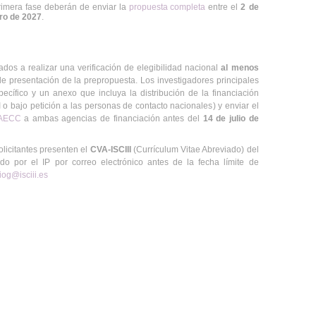
rimera fase deberán de enviar la
propuesta completa
entre el
2 de
ero de 2027
.
ados a realizar una verificación de elegibilidad nacional
al menos
de presentación de la prepropuesta. Los investigadores principales
cífico y un anexo que incluya la distribución de la financiación
 o bajo petición a las personas de contacto nacionales) y enviar el
FCAECC
a ambas agencias de financiación antes del
14 de julio de
olicitantes presenten el
CVA-ISCIII
(Currículum Vitae Abreviado) del
o por el IP por correo electrónico antes de la fecha límite de
iog@isciii.es