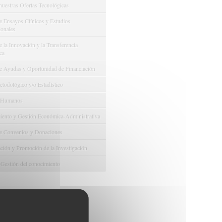
nuestras Ofertas Tecnológicas
e Ensayos Clínicos y Estudios
onales
 la Innovación y la Transferencia
ca
e Ayudas y Oportunidad de Financiación
odológico y/o Estadístico
 Humanos
ento y Gestión Económica-Administrativa
e Convenios y Donaciones
ión y Promoción de la Investigación
 Gestión del conocimiento