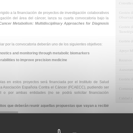
Consulta 
Gestión d
ido a la financiación de proyectos de investigación colaborativos
Observaci
igación del área del cáncer, lanza su cuarta convocatoria bajo la
Cancer Metabolism: Multidisciplinary Approaches for Diagnosis
Gestión de
Tecnológi
Gestión d
iar por la convocatoria deberán uno de los siguientes objetivos:
Apoyo Met
gnostics and monitoring through metabolic biomarkers
Recursos
rabilities to improve precision medicine
Asesorami
Gestión d
las en estos proyectos será financiada por el Instituto de Salud
de la Asociación Española Contra el Cáncer (FCAECC), pudiendo ser
Comunicac
II o por ambas entidades (no se podrá solicitar financiación
Calidad y
sitos que deberán reunir aquellas propuestas que vayan a recibir
e 1M€ para la financiación de entre 4 y 6 grupos de investigación
ctos, con una financiación de entre 110.000 y 170.000 euros por
ntidades españolas participantes en el consocio y su rol en el