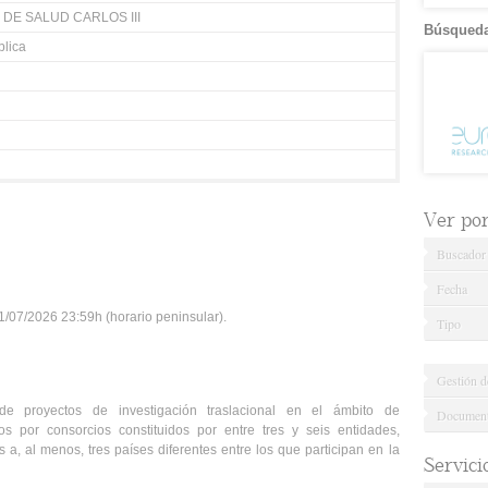
 DE SALUD CARLOS III
Búsqueda
lica
Ver por.
Buscador
Fecha
/07/2026 23:59h (horario peninsular).
Tipo
Gestión d
 de proyectos de investigación traslacional en el ámbito de
Documenta
dos por consorcios constituidos por entre tres y seis entidades,
 a, al menos, tres países diferentes entre los que participan en la
Servici