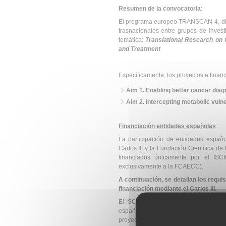
Resumen de la convocatoria:
El programa europeo TRANSCAN-4, dirig
trasnacionales entre grupos de invest
temática:
Translational Research on 
and Treatment
Específicamente, los proyectos a financ
Aim 1. Enabling better cancer dia
Aim
2
.
Intercepting metabolic vulne
Financiación entidades españolas
:
La participación de entidades españo
Carlos III y la Fundación Científica 
financiados únicamente por el ISCI
exclusivamente a la FCAECC).
A continuación, se detallan los requi
financiación mediante el Carlos III.
El ISCIII cuenta con un presupuesto d
españoles participantes en los proye
proyecto dependiendo del número de e