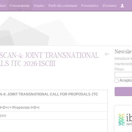
idad
Convocatorias
Empleo
Perfil del contratante
Formularios
iFundanet
Newsle
SCAN-4: JOINT TRANSNATIONAL
Introduce t
 JTC 2026-ISCIII
mantenerte
Fibao.
App
Acepto
-4: JOINT TRANSNATIONAL CALL FOR PROPOSALS JTC
I+D+i > Proyectos I+D+i
opea