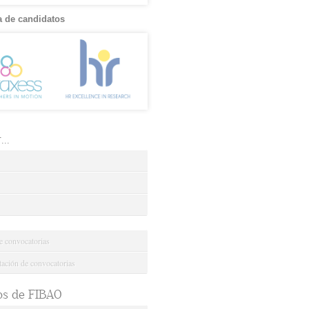
 de candidatos
..
e convocatorias
ción de convocatorias
os de FIBAO