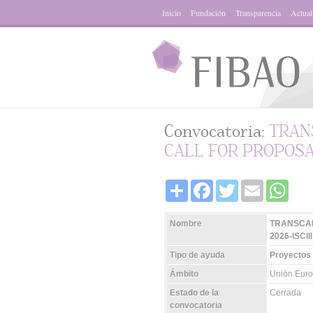
Inicio
Fundación
Transparencia
Actual
Convocatoria:
TRAN
CALL FOR PROPOSALS
Share
Facebook
Twitter
Email
Whats
Nombre
TRANSCAN
2026-ISCIII
Tipo de ayuda
Proyectos 
Ámbito
Unión Eur
Estado de la
Cerrada
convocatoria