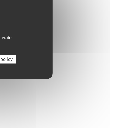
tivate
 policy