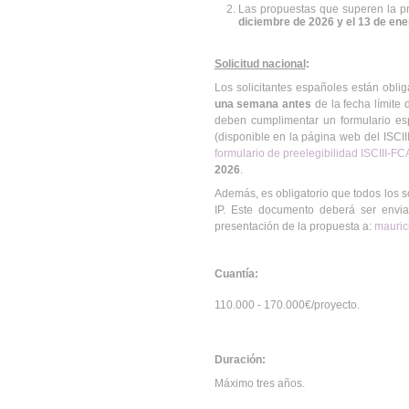
Las propuestas que superen la p
diciembre de 2026
y el 13 de en
Solicitud nacional
:
Los solicitantes españoles están oblig
una semana antes
de la fecha límite 
deben cumplimentar un formulario espe
(disponible en la página web del ISCIII
formulario de preelegibilidad ISCIII-
2026
.
Además, es obligatorio que todos los s
IP. Este documento deberá ser enviad
presentación de la propuesta a:
mauric
Cuantía:
110.000 - 170.000€/proyecto.
Duración:
Máximo tres años.