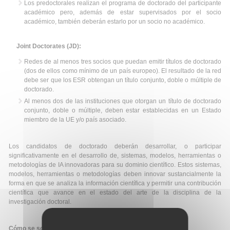
Los predoctorales realizan el programa de doctorado del participante
académico pero, además de estar supervisados por el socio
académico, también deberán estarlo por un socio no académico.
Joint Doctorates (JD):
Redes de al menos tres socios que puedan emitir títulos de doctorado
(dos de ellos como mínimo de un país europeo). El resultado de la red
debe ser que los ESR obtengan un título conjunto, doble o múltiple de
doctorado.
Al menos dos de las instituciones que otorgan un título de doctorado
conjunto, doble o múltiple, deben estar establecidas en un Estado
miembro de la UE y/o país asociado.
Los candidatos de doctorado deberán desarrollar, o participar
significativamente en el desarrollo de, sistemas, modelos, herramientas o
metodologías de IA innovadoras para su dominio científico. Estos sistemas,
modelos, herramientas o metodologías deben innovar sustancialmente la
forma en que se analiza la información científica y permitir una contribución
científica que avance en el estado del arte de la disciplina de la
investigación doctoral.
Cómo se solicita: