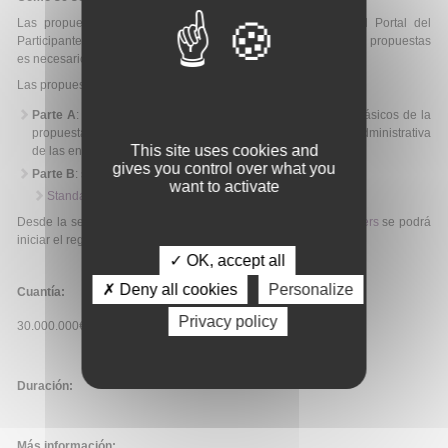
Las propuestas se presentan electrónicamente a través del Portal del
Participante. Para utilizar el servicio de preparación y envío de propuestas
es necesario tener una
cuenta ECAS
.
Las propuestas tienen 2 partes:
Parte A
: Formularios online a cumplimentar con los datos básicos de la
propuesta, incluyendo un resumen, y con la información administrativa
This site uses cookies and
de las entidad/es solicitante/s
gives you control over what you
Parte B
: se deberá incluir la propuesta científica completa:
want to activate
Standard application form (HE MSCA DN)
.
Desde la sección “Start Submission” del
portal Funding & Tenders
se podrá
iniciar el registro de la propuesta.
✓ OK, accept all
✗ Deny all cookies
Personalize
Cuantía:
Privacy policy
30.000.000€
Duración:
Más información: