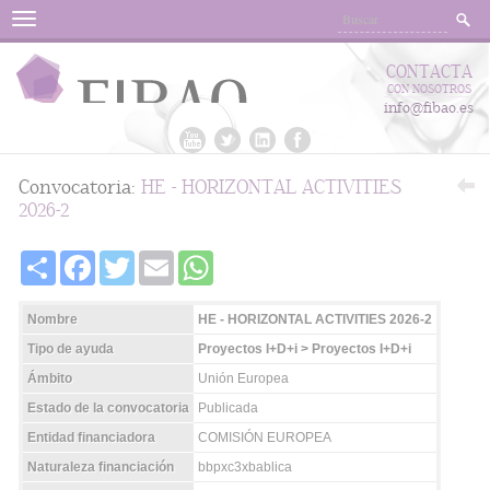
Menu
CONTACTA
CON NOSOTROS
info@fibao.es
Convocatoria:
HE - HORIZONTAL ACTIVITIES
2026-2
Share
Facebook
Twitter
Email
WhatsApp
Nombre
HE - HORIZONTAL ACTIVITIES 2026-2
Tipo de ayuda
Proyectos I+D+i > Proyectos I+D+i
Ámbito
Unión Europea
Estado de la convocatoria
Publicada
Entidad financiadora
COMISIÓN EUROPEA
Naturaleza financiación
bbpxc3xbablica