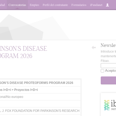
idad
Convocatorias
Empleo
Perfil del contratante
Formularios
iFundanet
Newsle
INSON'S DISEASE
Introduce t
GRAM 2026
mantenerte
Fibao.
App
Acepto
SON'S DISEASE PROTEOFORMS PROGRAM 2026
s I+D+i > Proyectos I+D+i
ional/No europeo
L J. FOX FOUNDATION FOR PARKINSON'S RESEARCH