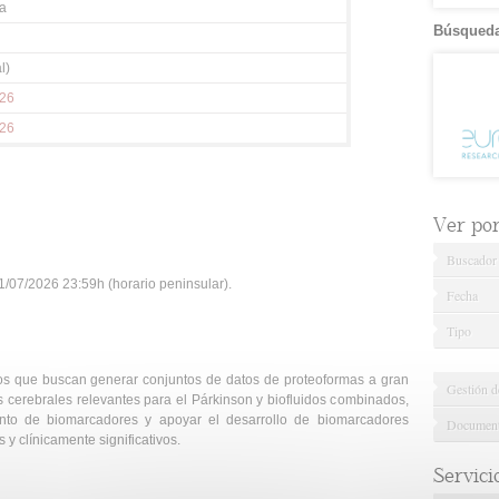
a
Búsqueda
l)
026
026
Ver por.
Buscador
/07/2026 23:59h (horario peninsular).
Fecha
Tipo
tos que buscan generar conjuntos de datos de proteoformas a gran
Gestión d
s cerebrales relevantes para el Párkinson y biofluidos combinados,
iento de biomarcadores y apoyar el desarrollo de biomarcadores
Documenta
y clínicamente significativos.
Servici