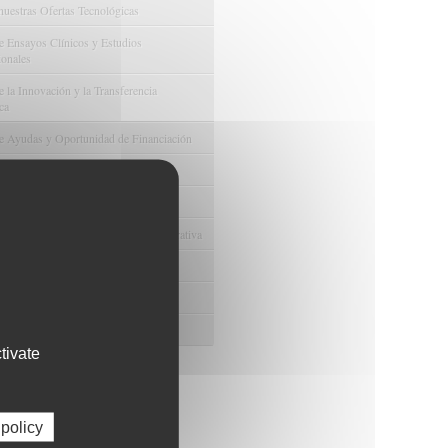
nuestras Ofertas Tecnológicas
e Ensayos Clínicos y Estudios
onales
 la Innovación y la Transferencia
ca
e Ayudas y Oportunidad de Financiación
odológico y/o Estadístico
 Humanos
ento y Gestión Económica-Administrativa
e Convenios y Donaciones
ión y Promoción de la Investigación
 Gestión del conocimiento
tivate
 policy