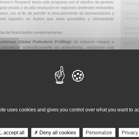
rkinson's Research
lanza este programa con el objetivo de generar
Consulta 
gran escala y de alta resolución en regiones cerebrales relevantes
Gestión d
ados, con el fin de permitir el descubrimiento de biomarcadores y
Observaci
ores basados en fluidos que sean accesibles y clínicamente
Gestión de
Tecnológi
vías de financiación complementarias:
teoformas (
Global Proteoform Profiling
):
Un esfuerzo integral a
Gestión d
caracterizar sistemáticamente las proteoformas, abordando una
Apoyo Met
ca convencional no logra capturar las formas moleculares relevantes
Recursos
teoformas de Tau (
Tau Proteoform Characterization
):
Una vía
 proteína tau que son relevantes para el Párkinson, abordando la
Asesorami
e la biología de tau en la enfermedad de Parkinson.
Gestión d
mbas vías, pero deben presentar solicitudes por separado.
Comunicac
Calidad y
site uses cookies and gives you control over what you want to ac
por investigadores, básico o clínicos, vinculados a:
ticas u otras organizaciones públicas o privadas con ánimo de
 accept all
✗ Deny all cookies
Personalize
Privacy
s, sin ánimo de lucro como Universidades, Hospitales o centros de