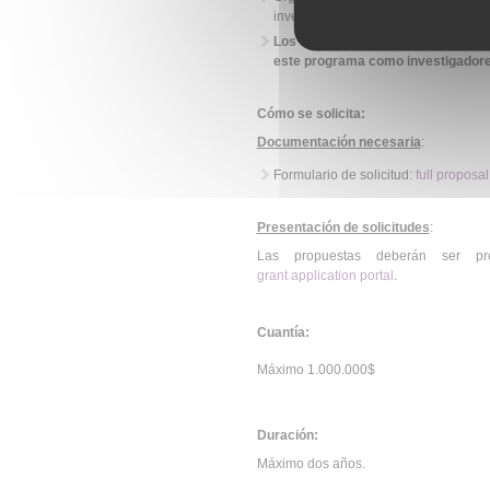
investigación.
Los becarios posdoctorales (o inv
este programa como investigadores
Cómo se solicita:
Documentación necesaria
:
Formulario de solicitud:
full proposa
Presentación de solicitudes
:
Las propuestas deberán ser pre
grant application portal
.
Cuantía:
Máximo 1.000.000$
Duración:
Máximo dos años.