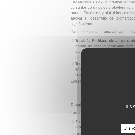
The Michael J. Fox Foundation for Pa
conjuntos de datos de proteoformas a 
para el Párkinson y biofluidos combin
apoyar el desarrollo de biomarcad
significativos.
Para ello, este programa apoyará dos 
Track 1: Perfilado global de pro
escala de todo el proteoma para 
brecha crítica en la que la proteómi
para la enfermedad.
Track 2: Caracterización de pro
enfocada en las proteoformas de la
comprensión limitada que se tiene d
Los solicitantes pueden postularse a a
Requisitos de los solicitantes:
This 
Las solicitudes podrán ser presentadas 
Empresas biotecnológicas/farmacéu
lucro.
✓ OK,
Organizaciones, públicas o privada