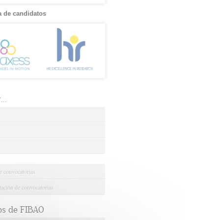
 de candidatos
..
e convocatorias
ción de convocatorias
os de FIBAO