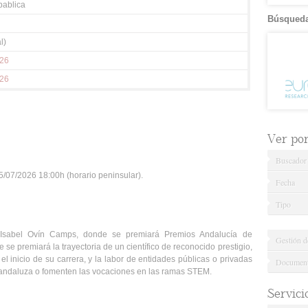
ablica
Búsqueda
l)
026
026
Ver por.
Buscador
/07/2026 18:00h (horario peninsular).
Fecha
Tipo
n Isabel Ovín Camps, donde se premiará Premios Andalucía de
Gestión d
se premiará la trayectoria de un científico de reconocido prestigio,
el inicio de su carrera, y la labor de entidades públicas o privadas
Documenta
 andaluza o fomenten las vocaciones en las ramas STEM.
Servici