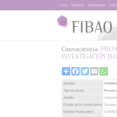
Inicio
Fundación
Transparencia
Actual
Convocatoria:
PREM
INVESTIGACIÓN IS
Share
Facebook
Twitter
Email
Whats
Nombre
PREMIO
Tipo de ayuda
Premios
Ámbito
Autonóm
Estado de la convocatoria
Cerrada
Entidad financiadora
CONSEJE