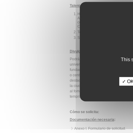
Talento Joven Investigador
:
Haber nacido o haber desarrollado
Andalucía, en cualquiera de las 
con actividades de I+D, o esta
Conocimiento inscritos como tal e
Tener el título de doctorado.
Ser menor de 40 años.
Divulgación de la Ciencia y la Tecnolo
This 
Podrá presentarse cualquier entidad
universidades, centros de investigac
fundaciones, consorcios, o cualquier otr
o centro de trabajo en la Comunidad 
destacada labor divulgativa sobre cienc
✓ OK,
la ciudadanía por estas materias, o bi
al fomento de vocaciones científicas o
tempranas, niñas, o mujeres jóvenes.
Cómo se solicita:
Documentación necesaria
:
Anexo I. Formulario de solicitud.