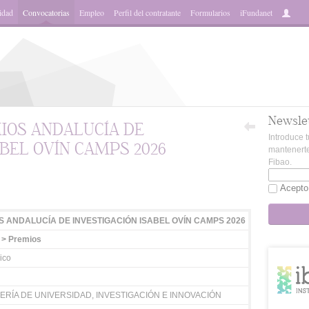
idad
Convocatorias
Empleo
Perfil del contratante
Formularios
iFundanet
Newsle
IOS ANDALUCÍA DE
Introduce t
ABEL OVÍN CAMPS 2026
mantenerte
Fibao.
App
Acepto
S ANDALUCÍA DE INVESTIGACIÓN ISABEL OVÍN CAMPS 2026
 > Premios
ico
RÍA DE UNIVERSIDAD, INVESTIGACIÓN E INNOVACIÓN