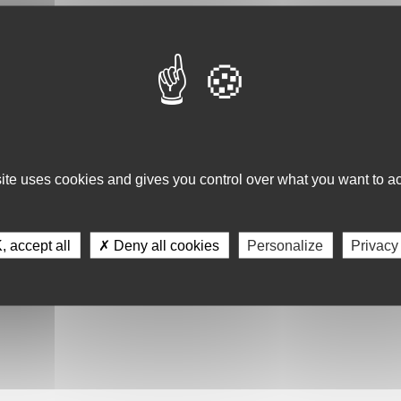
 como mínimo un periodo de cinco años de su carrera científica en
entidades del Sistema Andaluz de Conocimiento o bien en empresas
r integrado en alguno de los Agentes del Sistema Andaluz del
n el Registro de Agentes del Sistema Andaluz del Conocimiento.
gía
:
site uses cookies and gives you control over what you want to ac
 pública o privada, incluidas empresas, entidades científicas,
ión, sociedades científicas, academias, colegios profesionales,
a con personalidad jurídica propia, con domicilio fiscal, sede social
Autónoma de Andalucía. La candidatura deberá estar basada en una
ia o tecnología dirigidas a potenciar el interés y la comprensión de
 accept all
✗ Deny all cookies
Personalize
Privacy
en en el desarrollo de actividades que contribuyan de forma notable
 técnicas entre la población andaluza, con especial foco en edades