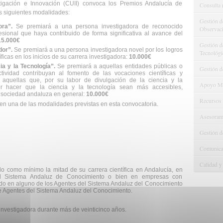
tigación e Innovación (CUII) convoca los Premios Andalucía de
Consulta 
s siguientes modalidades:
Gestión d
ora”.
Se premiará a una persona investigadora de reconocido
Observaci
fesional que haya contribuido de forma significativa al avance del
15.000€
Gestión de
dor”.
Se premiará a una persona investigadora novel por los logros
Tecnológi
cas en los inicios de su carrera investigadora:
10.000€
a y la Tecnología”.
Se premiará a aquellas entidades públicas o
Gestión d
ividad contribuyan al fomento de las vocaciones científicas y
aquellas que, por su labor de divulgación de la ciencia y la
Apoyo Met
r hacer que la ciencia y la tecnología sean más accesibles,
a sociedad andaluza en general:
10.000€
Recursos
en una de las modalidades previstas en esta convocatoria.
Asesorami
Gestión d
Comunicac
Calidad y
o como mínimo la mitad de su carrera científica en Andalucía, en
el Sistema Andaluz de Conocimiento o bien en empresas con
rado en alguno de los Agentes del Sistema Andaluz del Conocimiento
 de Agentes del Sistema Andaluz del Conocimiento.
investigadora durante más de veinticinco años.