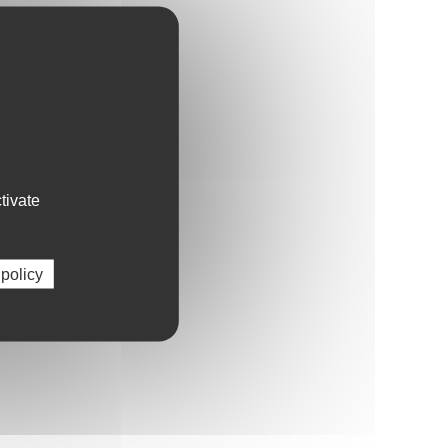
tivate
 policy