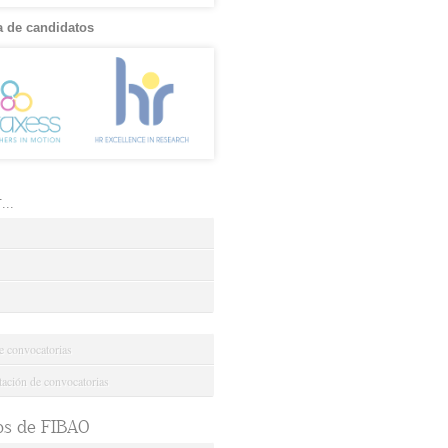
 de candidatos
..
e convocatorias
ción de convocatorias
os de FIBAO