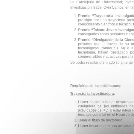
La Consejería de Universidad; Inves
Investigación Isabel Ovín Camos, en la
Premio “Trayectoria Investigad
prestigio por una trayectoria pro
conocimiento científico o técnico:
Premio “Talento Joven Investiga
conseguidos como personas científi
Premio “Divulgación de la Cienci
privadas que a través de su act
tecnológicas (ramas STEM) o a 
tecnología, hayan destacado po
comprensibles y atractivas para l
Se podrá resultar premiado solamente 
Requisitos de los solicitantes:
Trayectoria Investigadora
:
Haber nacido o haber desarrollad
cualquiera de las entidades d
actividades de I+D, o estar integ
inscritos como tal en el Registro
Tener el título de doctorado.
Haber desarrollado una actividad 