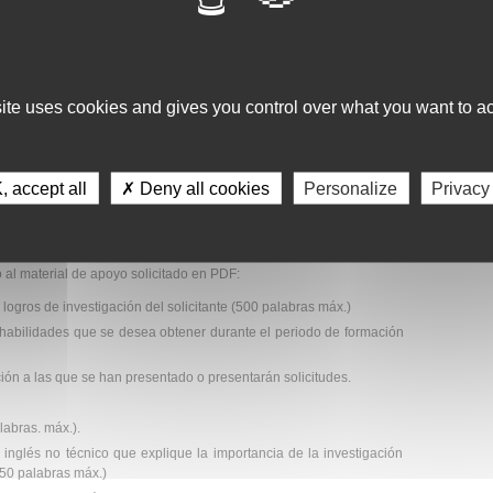
 una institución sin ánimo de lucro, de cualquier país.
site uses cookies and gives you control over what you want to ac
límite para la presentación de solicitudes en 2026:
 accept all
✗ Deny all cookies
Personalize
Privacy
to al material de apoyo solicitado en PDF:
 logros de investigación del solicitante (500 palabras máx.)
 habilidades que se desea obtener durante el periodo de formación
ción a las que se han presentado o presentarán solicitudes.
abras. máx.).
inglés no técnico que explique la importancia de la investigación
250 palabras máx.)