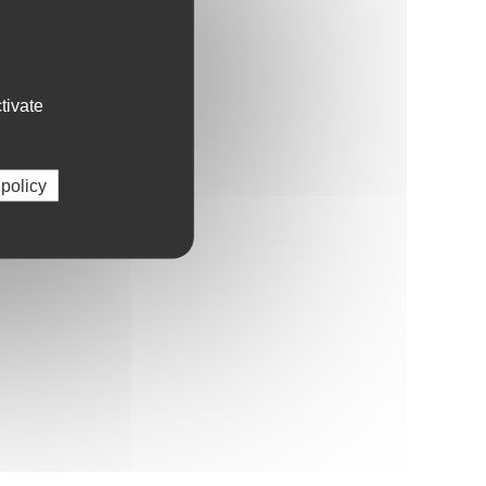
tivate
 policy