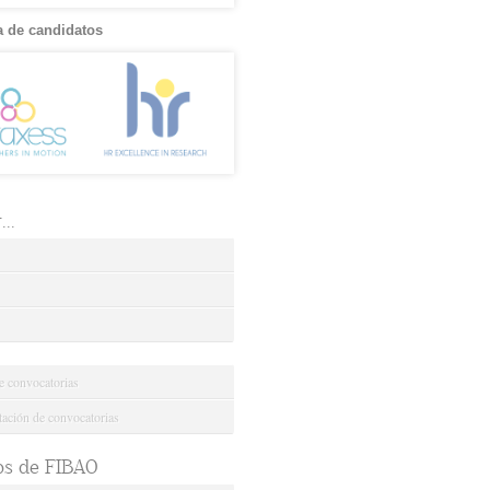
 de candidatos
..
e convocatorias
ción de convocatorias
os de FIBAO