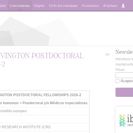
idad
Convocatorias
Empleo
Perfil del contratante
Formularios
iFundanet
Newsle
IRVINGTON POSTDOCTORAL
Introduce t
-2
mantenerte
Fibao.
App
Acepto
VINGTON POSTDOCTORAL FELLOWSHIPS 2026-2
 humanos > Posdoctoral y/o Médicos especialistas
ional/No europeo
RESEARCH INSTITUTE (CRI)