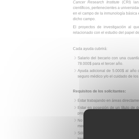
Cancer Research Institute
(CRI) lan
científicos, pertenecientes a universid
en el campo de la inmunología básica 
dicho campo.
El proyectos de investigación al qu
relacionado con el estudio del papel d
Cada ayuda cubrirá:
Salario del becario con una cuant
78.000$ para el tercer año.
Ayuda adicional de 5.000$ al año q
seguro médico y/o el cuidado de los
Requisitos de los solicitantes:
Estar trabajando en áreas directame
Estar en posesión de un título de d
proyecto de investigación bajo la sup
No tener más de cinco años de exper
medicina que no deben incluir los añ
Sólo en circunstancias excepciona
tres, o más años, en la institución d