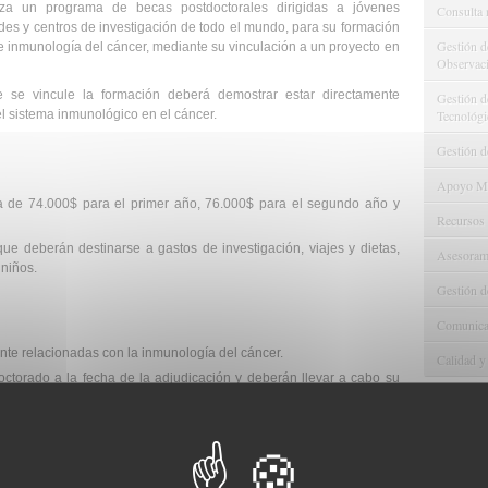
za un programa de becas postdoctorales dirigidas a jóvenes
Consulta 
ades y centros de investigación de todo el mundo, para su formación
Gestión d
e inmunología del cáncer, mediante su vinculación a un proyecto en
Observaci
e se vincule la formación deberá demostrar estar directamente
Gestión de
Tecnológi
el sistema inmunológico en el cáncer.
Gestión d
Apoyo Met
ía de 74.000$ para el primer año, 76.000$ para el segundo año y
Recursos
ue deberán destinarse a gastos de investigación, viajes y dietas,
Asesorami
 niños.
Gestión d
Comunicac
nte relacionadas con la inmunología del cáncer.
Calidad y
octorado a la fecha de la adjudicación y deberán llevar a cabo su
ervisión de un tutor que trabaje en la institución de acogida.
iencia postdoctoral, a excepción de los solicitantes licenciados en
os de residencia en este cálculo.
les se aceptarán solicitudes de investigadores que hayan pasado
e acogida.