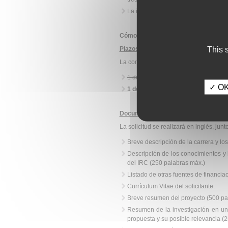
La institución de acogida deberá ser
Cómo se solicita:
This 
Plazos de solicitud:
La convocatoria cuenta con dos fechas 
1 de marzo de 2026.
✓ OK,
1 de septiembre de 2026.
Documentación
necesaria
La solicitud se realizará en inglés, jun
Breve descripción de la carrera y los
Descripción de los conocimientos y
del IRC (250 palabras máx.)
Listado de otras fuentes de financia
Currículum Vitae del solicitante.
Breve resumen del proyecto (500 pal
Resumen de la investigación en un 
propuesta y su posible relevancia (