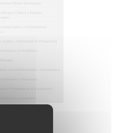
nuestras Ofertas Tecnológicas
e Ensayos Clínicos y Estudios
onales
 la Innovación y la Transferencia
ca
e Ayudas y Oportunidad de Financiación
odológico y/o Estadístico
 Humanos
ento y Gestión Económica-Administrativa
e Convenios y Donaciones
ión y Promoción de la Investigación
 Gestión del conocimiento