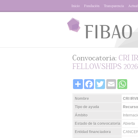
Inicio
Fundación
Transparencia
Actual
Convocatoria:
CRI 
FELLOWSHIPS 2026
Share
Facebook
Twitter
Email
Whats
Nombre
CRI IR
Tipo de ayuda
Recursos
Ámbito
Internac
Estado de la convocatoria
Abierta
Entidad financiadora
CANCER 