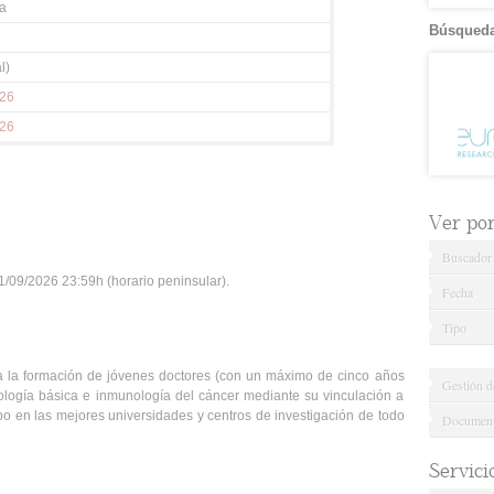
a
Búsqueda
l)
026
026
Ver por.
Buscador
/09/2026 23:59h (horario peninsular).
Fecha
Tipo
 la formación de jóvenes doctores (con un máximo de cinco años
Gestión d
ología básica e inmunología del cáncer mediante su vinculación a
o en las mejores universidades y centros de investigación de todo
Documenta
Servici