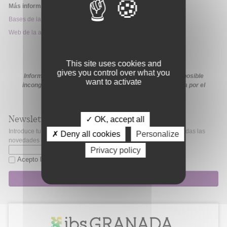
Más información:
Bases de la convocatoria
Web de la ayuda
This site uses cookies and
gives you control over what you
Información extraída de la web de la ayuda. En caso de posible
want to activate
incongruencia, prevalecerá la información proporcionada por el
organismo financiador en sus medios oficiales
Newsletter
✓ OK, accept all
Introduce tu correo electrónico si quieres mantenerte al día de todas las
✗ Deny all cookies
Personalize
novedades de Fibao.
Privacy policy
Acepto la
política de privacidad
Suscripción