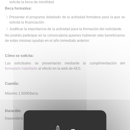
solicita la beca de movilidad.
Beca formativa:
Presentar el programa detallado de la actividad formativa para la que se
solicita la financiación.
Justificar la importancia de la actividad para la formación del solicitante.
No podrán participar en la convocatoria quienes hubieran sido beneficiarios
de estas mismas ayudas en el año inmediato anterior.
Cómo se solicita:
Las solicitudes se presentarán mediante la cumplimentación del
formulario habilitado
al efecto en la web de AES.
Cuantía:
Máximo 1.500€/beca.
Duración:
Dependerá de la modalidad.