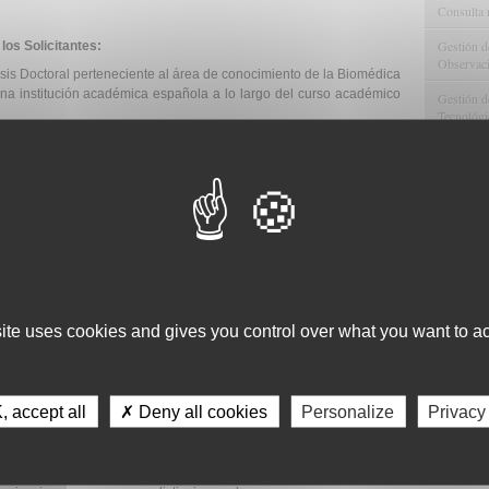
Consulta 
Gestión d
los Solicitantes:
Observaci
is Doctoral perteneciente al área de conocimiento de la Biomédica
na institución académica española a lo largo del curso académico
Gestión de
Tecnológi
los originales deberán versar sobre una investigación (básica o
Gestión d
ía Tumoral, y deberán ser presentados por candidatos que cumplan
Apoyo Met
científico original sobre la materia descrita, indexado en Medline,
Recursos
n corresponda al año 2014 ó 2015.
Asesorami
do a un Centro de Investigación Español (público o privado).
abajo por convocatoria.
Gestión d
 inglés.
Comunicac
site uses cookies and gives you control over what you want to ac
Calidad y
dez:
 accept all
✗ Deny all cookies
Personalize
Privacy
do.
oral en formato pdf.
indiquen de manera objetiva la calidad del trabajo presentado