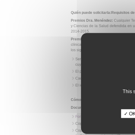
Quién puede solicitarla:Requisitos de 
Premios Dra. Menéndez:
Cualquier Tes
y Ciencias de la Salud defendida en u
2014-2015.
Premios Profesor Durántez:
Artícu
clínica) en el campo de la Inmunolog
los siguientes requisitos:
Ser primer firmante de un artículo 
cuya fecha definitiva de publicació
El primer autor deberá estar vincula
Cada autor podrá remitir un único tr
El idioma del artículo será español o
This 
Cómo se solicita:
Documentación Premios Dra. Menén
✓ OK,
Formulario de solicitud
cumplimenta
Copia del manuscrito de la tesis doct
Copia de aquellas evidencias que 