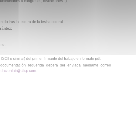
municaciones a congresos, distinciones...).
nido tras la lectura de la tesis doctoral.
rántez:
.
nte.
CII o similar) del primer firmante del trabajo en formato pdf.
 documentación requerida deberá ser enviada mediante correo
ndacionlair@cilsp.com
.