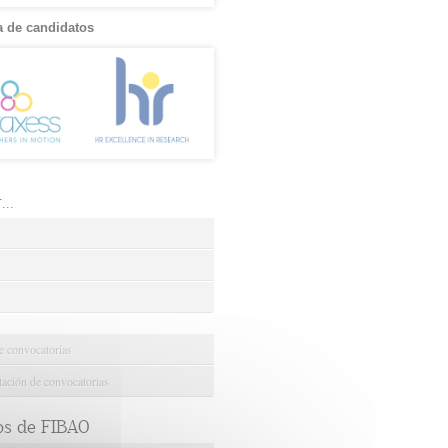
 de candidatos
..
e convocatorias
ción de convocatorias
os de FIBAO