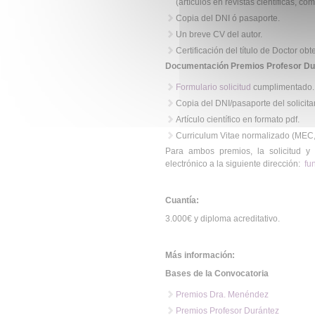
(artículos en revistas científicas, co
Copia del DNI ó pasaporte.
Un breve CV del autor.
Certificación del título de Doctor obte
Documentación Premios Profesor Du
Formulario solicitud
cumplimentado
Copia del DNI/pasaporte del solicita
Artículo científico en formato pdf.
Curriculum Vitae normalizado (MEC, IS
Para ambos premios, la solicitud y
electrónico a la siguiente dirección:
fu
Cuantía:
3.000€ y diploma acreditativo.
Más información:
Bases de la Convocatoria
Premios Dra. Menéndez
Premios Profesor Durántez