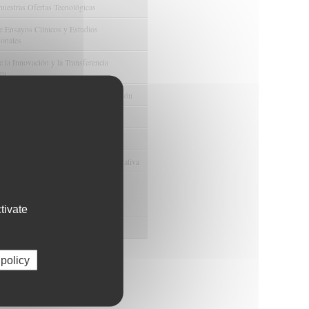
nuestras Ofertas Tecnológicas
e Ensayos Clínicos y Estudios
onales
 la Innovación y la Transferencia
ca
e Ayudas y Oportunidad de Financiación
odológico y/o Estadístico
 Humanos
ento y Gestión Económica-Administrativa
e Convenios y Donaciones
ión y Promoción de la Investigación
tivate
 Gestión del conocimiento
 policy