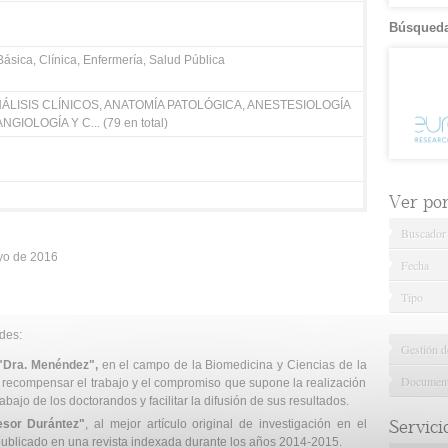
Búsqueda
Básica, Clínica, Enfermería, Salud Pública
ÁLISIS CLÍNICOS, ANATOMÍA PATOLÓGICA, ANESTESIOLOGÍA
GIOLOGÍA Y C... (79 en total)
Ver por.
Buscador
ayo de 2016
Fecha
Tipo
des:
Gestión d
 "Dra. Menéndez",
en el campo de la Biomedicina y Ciencias de la
Documenta
 recompensar el trabajo y el compromiso que supone la realización
abajo de los doctorandos y facilitar la difusión de sus resultados.
Servici
esor Durántez"
, al mejor artículo original de investigación en el
ublicado en una revista indexada durante los años 2014-2015.