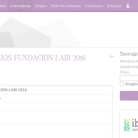
idad
Convocatorias
Empleo
Perfil del contratante
Formularios
iFundanet
Newsle
OS FUNDACIÓN LAIR 2016
Introduce t
mantenerte
Fibao.
App
Acepto
IÓN LAIR 2016
s