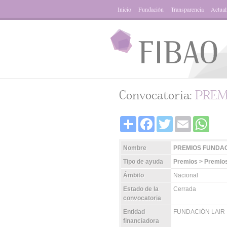
Inicio
Fundación
Transparencia
Actual
Convocatoria:
PREMI
Share
Facebook
Twitter
Email
Whats
Nombre
PREMIOS FUNDAC
Tipo de ayuda
Premios > Premio
Ámbito
Nacional
Estado de la
Cerrada
convocatoria
Entidad
FUNDACIÓN LAIR
financiadora