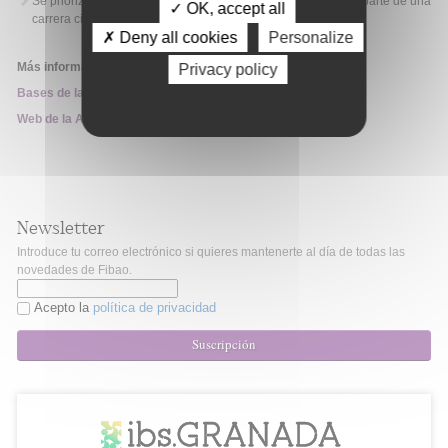
Se priorizarán aquellas que demuestren que su proyecto es parte de una
✓ OK, accept all
carrera científica futura.
✗ Deny all cookies
Personalize
Más información:
Privacy policy
Bases de la Convocatoria
Web de la Ayuda
Newsletter
Introduce tu correo electrónico si quieres mantenerte al día de todas las
novedades de Fibao.
Acepto la
política de privacidad
Suscripción