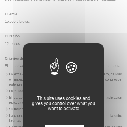
Cuantía:
15.000 € brutos.
Duración:
12 meses.
Criterios de evaluación:
El jurado valorará los siguientes criterios de selección en cada candidatura:
La excelencia de la carrera académica de la candidata (número, calidad
e impacto de sus publicaciones, presentaciones en congresos,
patentes...).
La calidad científica de su proyecto de investigación.
El carácter innovador de su trabajo de investigación y su aplicación
This site uses cookies and
práctica en la ciencia.
gives you control over what you
want to activate
Su trayectoria.
La capacidad de la candidata para difundir y promover la ciencia entre
los más jóvenes.