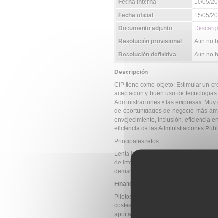
Fecha interna
10/05/2
Fecha oficial
15/05/2
Documento adjunto
Descarga
Resolución provisional
Aun no h
Resolución definitiva
Aun no ha
Descripción
CIP tiene como objeto: Estimular un cr
aceptación y buen uso de tecnologías 
Administraciones y las empresas. Muy 
de oportunidades de negocio más ampl
envejecimiento, inclusión, eficiencia e
eficiencia de las Administraciones Públ
Principales retos
:
Lenta implantación de las TIC en el sec
de interoperabilidad entre soluciones 
demanda
Financiación
Pilotos Tipo A:
Iniciativas entre Estad
costes para alcanzar la interoperabilid
aportación media de 5-10M€ Costes d