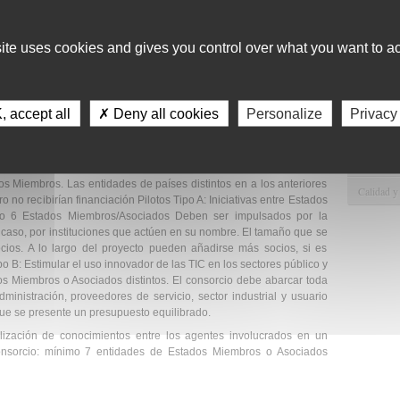
 la solución actualmente en marcha Costes indirectos financiables:
Gestión d
sonal Otros costes debidamente justificados
Pilotos Tipo B
: Estimular
ctores público y privado 50% de los costes elegibles (directos e
site uses cookies and gives you control over what you want to ac
Apoyo Met
e 2 a 4M€ Costes directos financiables: personal, subcontratación y
s Administraciones Públicas deberán respetar las normas y buenas
Recursos
directos financiables: flat rate del 30% de los costes de personal
Asesorami
ilización de conocimientos entre los agentes involucrados en un
 accept all
✗ Deny all cookies
Personalize
Privacy
 a 500K€ a través de flat rates para cada socio
Gestión d
Comunicac
de los Estados Miembros o países asociados que participarían bajo
s Miembros. Las entidades de países distintos en a los anteriores
Calidad y
ro no recibirían financiación
Pilotos Tipo A
: Iniciativas entre Estados
mo 6 Estados Miembros/Asociados Deben ser impulsados por la
 caso, por instituciones que actúen en su nombre. El tamaño que se
ios. A lo largo del proyecto pueden añadirse más socios, si es
po B
: Estimular el uso innovador de las TIC en los sectores público y
s Miembros o Asociados distintos. El consorcio debe abarcar toda
ministración, proveedores de servicio, sector industrial y usuario
 que se presente un presupuesto equilibrado.
ilización de conocimientos entre los agentes involucrados en un
 Consorcio: mínimo 7 entidades de Estados Miembros o Asociados