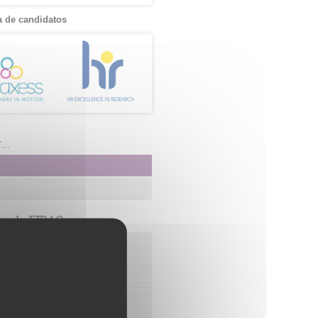
 de candidatos
..
os de FIBAO
nuestras Ofertas Tecnológicas
e Ensayos Clínicos y Estudios
onales
 la Innovación y la Transferencia
ca