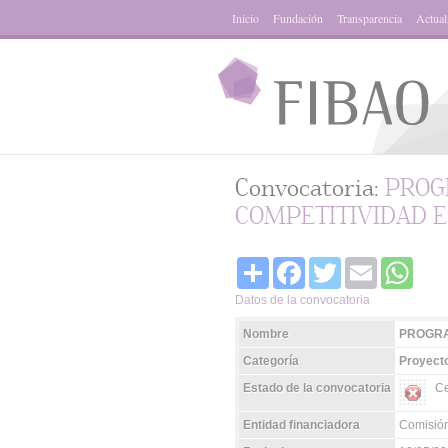
Inicio
Fundación
Transparencia
Actual
Convocatoria:
PROG
COMPETITIVIDAD E 
Share
Facebook
Twitter
Email
Whats
Datos de la convocatoria
Nombre
PROGRA
Categoría
Proyecto
Estado de la convocatoria
Ce
Entidad financiadora
Comisió