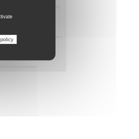
e Ayudas y Oportunidad de Financiación
tivate
odológico y/o Estadístico
 Humanos
ento y Gestión Económica-Administrativa
 policy
e Convenios y Donaciones
ión y Promoción de la Investigación
 Gestión del conocimiento