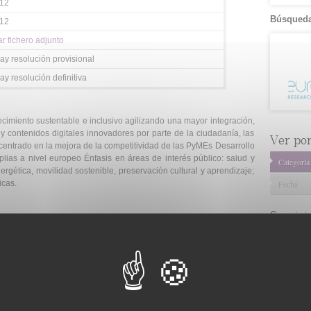
012
Búsqueda
012
r fichero adjunto
ay resolución provisional
y resolución definitiva
ecimiento sustentable e inclusivo agilizando una mayor integración,
y contenidos digitales innovadores por parte de la ciudadanía, las
Ver por.
centrado en la mejora de la competitividad de las PyMEs Desarrollo
ias a nivel europeo Énfasis en áreas de interés público: salud y
Categoría
nergética, movilidad sostenible, preservación cultural y aprendizaje;
Fecha
icas.
Servici
tor público: fomento de la innovación desde el sector público Falta
en territorio Europeo: fomento de la innovación desde el lado de la
Consulta 
Gestión d
Observaci
os Miembros/Estados Asociados La CE sólo financiará el 50% de los
Gestión de
ad de las soluciones, no su desarrollo o implantación local, con una
Tecnológi
irectos financiables: personal, subcontratación y otros costes