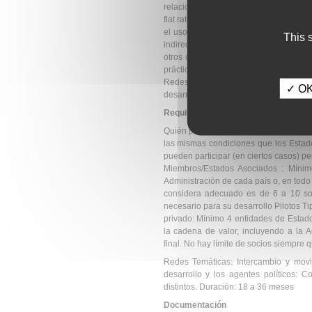
relacionados con interoperabilidad de
flat rate del 30% de los costes de per
el uso innovador de las TIC en los se
This 
indirectos) con una aportación media d
otros costes como viajes y dietas; la
prácticas en Compra Pública Costes in
Redes Temáticas
: Intercambio y mov
✓ OK,
desarrollo y los agentes políticos: 300K
Requisitos
Quién puede participar: toda entidad 
las mismas condiciones que los Estado
pueden participar (en ciertos casos) pe
Miembros/Estados Asociados : Míni
Administración de cada país o, en todo
considera adecuado es de 6 a 10 soc
necesario para su desarrollo
Pilotos Ti
privado: Mínimo 4 entidades de Estado
la cadena de valor, incluyendo a la Ad
final. No hay límite de socios siempre
Redes Temáticas
: Intercambio y mov
desarrollo y los agentes políticos:
distintos. Duración: 18 a 36 meses
Documentación