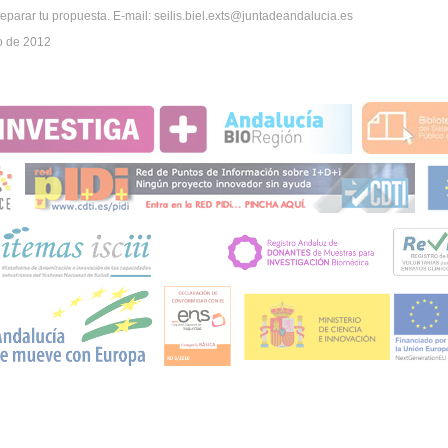
parar tu propuesta. E-mail: seilis.biel.exts@juntadeandalucia.es
o de 2012