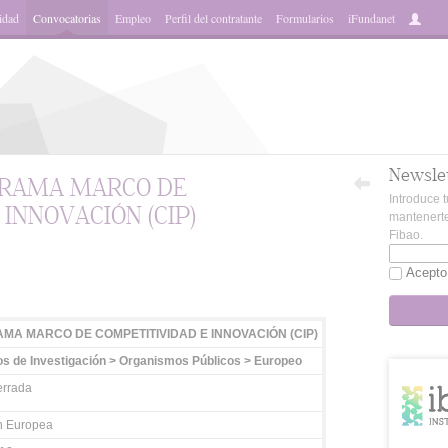
idad
Convocatorias
Empleo
Perfil del contratante
Formularios
iFundanet
Newsle
RAMA MARCO DE
Introduce t
INNOVACIÓN (CIP)
mantenerte
Fibao.
App
Acepto
MA MARCO DE COMPETITIVIDAD E INNOVACIÓN (CIP)
s de Investigación > Organismos Públicos > Europeo
rrada
n Europea