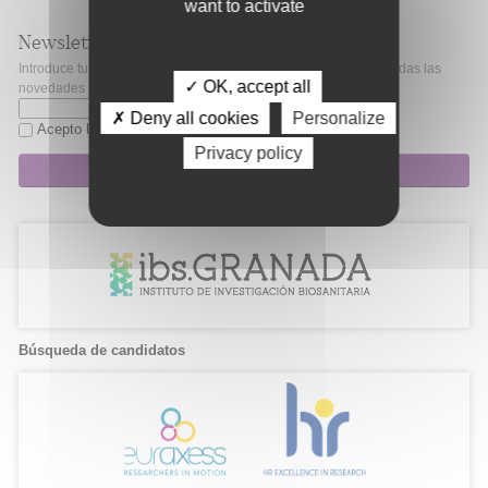
want to activate
Newsletter
Introduce tu correo electrónico si quieres mantenerte al día de todas las
✓ OK, accept all
novedades de Fibao.
✗ Deny all cookies
Personalize
Acepto la
política de privacidad
Privacy policy
Suscripción
Búsqueda de candidatos