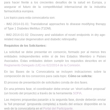
para hacer frente a los crecientes desafíos de la salud en Europa, y
asegurar el futuro de la competitividad internacional de la industria
farmacéutica europea.
Los topics para esta convocatoria son:
- IMI2-2014-01-01: Translational approaches to disease modifying therapy
of Type 1 Diabetes Mellitus (T1DM).
- IMI2-2014-01-02: Discovery and validation of novel endpoints in dry age-
related macular degeneration and diabetic retinopathy.
Requisitos de los Solicitantes:
La solicitud se debe presentar en consorcio, formado por al menos tres
entidades independientes entre sí de tres Estados Miembro o Países
Asociados. Estas entidades deben cumplir los requisitos descritos en el
Reglamento Delegado (UE) no 622/2014 de la Comisión.
En las Bases de la Convocatoria se incluyen indicaciones sobre la
composición de los consorcios para cada topic.
Cómo se solicita:
El proceso de presentación de solicitudes consta de dos fases.
En una primera fase, el coordinador debe enviar un ‘short outline proposal’
(un boceto del proyecto) a través de la herramienta
SOFIA
.
Las mejores propuestas pasarán a la segunda fase, donde deberán enviar
la ‘full proposal’ (propuesta completa) a través del enlace disponible en la
web de la convocatoria en el
Portal del Participante.