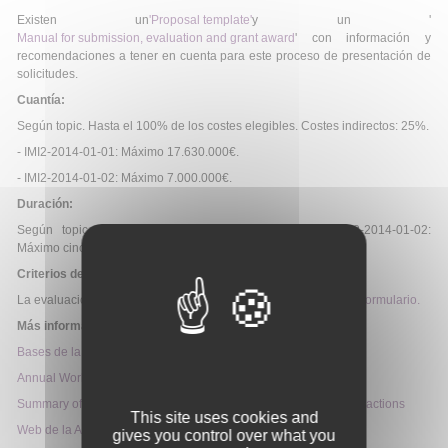
Existen un
'Proposal template'
y un '
Manual for submission, evaluation and grant award
' con información y
recomendaciones a tener en cuenta para este proceso de presentación de
solicitudes.
Cuantía:
Según topic. Hasta el 100% de los costes elegibles. Costes indirectos: 25%.
- IMI2-2014-01-01: Máximo 17.630.000€.
- IMI2-2014-01-02: Máximo 7.000.000€.
Duración:
Según topic. IMI2-2014-01-01: Máximo siete años ; IMI2-2014-01-02:
Máximo cinco años.
Criterios de evaluación:
La evaluación de propuestas será realizada según el
siguiente formulario.
Más información:
Bases de la Convocatoria
Annual Work Plan
Summary of the most relevant provisions for participating in imi2 actions
This site uses cookies and
Web de la Ayuda
gives you control over what you