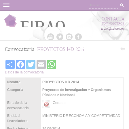
Menu
CONTACTA
CON NOSOTROS
info@fibao.es
Convocatoria:
PROYECTOS I+D 2014
Share
Facebook
Twitter
Email
WhatsApp
Datos de la convocatoria
Nombre
PROYECTOS I+D 2014
Categoría
Proyectos de Investigación > Organismos
Públicos > Nacional
Estado de la
Cerrada
convocatoria
Entidad
MINISTERIO DE ECONOMIA Y COMPETITIVIDAD
financiadora
Fecha interna
29/09/2014