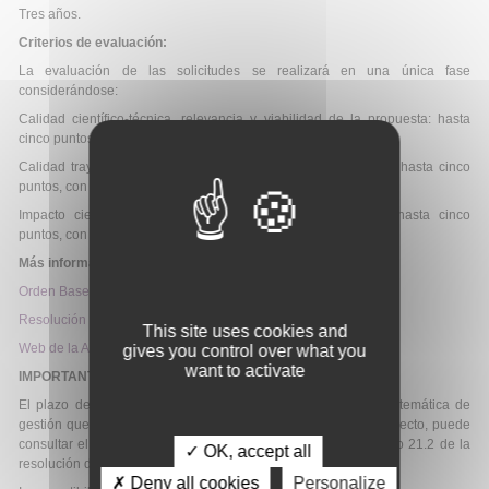
Tres años.
Criterios de evaluación:
La evaluación de las solicitudes se realizará en una única fase
considerándose:
Calidad científico-técnica, relevancia y viabilidad de la propuesta: hasta
cinco puntos, con una ponderación del 60%.
Calidad trayectoria y adecuación del equipo de investigación: hasta cinco
puntos, con una ponderación del 30%.
Impacto científico-técnico o internacional de la propuesta: hasta cinco
puntos, con una ponderación del 10%.
Más información:
Orden Bases Reguladoras
Resolución de Convocatoria
This site uses cookies and
Web de la Ayuda
gives you control over what you
want to activate
IMPORTANTE
El plazo de presentación de solicitudes dependerá del área temática de
gestión que se elija en la solicitud para la evaluación del proyecto, puede
consultar el plazo de su área temática de gestión en el artículo 21.2 de la
✓ OK, accept all
resolución de la convocatoria.
✗ Deny all cookies
Personalize