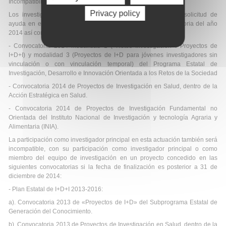
Incompatibilidades
:
Privacy policy
Los investigadores principales podrán presentar una única solicitud de
ayuda en esta actuación de Proyectos de I+D de la convocatoria del año
2014 así como en alguna de las siguientes convocatorias:
- Convocatoria 2014 modalidad 1 («Retos Investigación»: Proyectos de
I+D+I) y modalidad 3 (Proyectos de I+D para jóvenes investigadores sin
vinculación o con vinculación temporal) del Programa Estatal de
Investigación, Desarrollo e Innovación Orientada a los Retos de la Sociedad
- Convocatoria 2014 de Proyectos de Investigación en Salud, dentro de la
Acción Estratégica en Salud.
- Convocatoria 2014 de Proyectos de Investigación Fundamental no
Orientada del Instituto Nacional de Investigación y tecnología Agraria y
Alimentaria (INIA).
La participación como investigador principal en esta actuación también será
incompatible, con su participación como investigador principal o como
miembro del equipo de investigación en un proyecto concedido en las
siguientes convocatorias si la fecha de finalización es posterior a 31 de
diciembre de 2014:
- Plan Estatal de I+D+I 2013-2016:
a). Convocatoria 2013 de «Proyectos de I+D» del Subprograma Estatal de
Generación del Conocimiento.
b). Convocatoria 2013 de Proyectos de Investigación en Salud, dentro de la