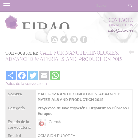
Menu
CONTACTA
CON NOSOTROS
info@fibao.es
Convocatoria:
CALL FOR NANOTECHNOLOGIES,
ADVANCED MATERIALS AND PRODUCTION 2015
Share
Facebook
Twitter
Email
WhatsApp
Datos de la convocatoria
Nombre
CALL FOR NANOTECHNOLOGIES, ADVANCED
MATERIALS AND PRODUCTION 2015
Categoría
Proyectos de Investigación > Organismos Públicos >
Europeo
Estado de la
Cerrada
convocatoria
Entidad
COMISIÓN EUROPEA