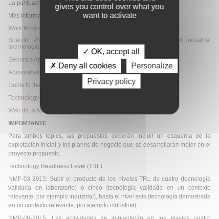
La puntuación para el “impacto” criterio se multiplica por 1,5.
gives you control over what you
want to activate
Más información:
Work Programme 2014-2015
Specific Programme 2014/2015: Leadership in enabling and industrial
technologies (LETs)
✓ OK, accept all
Generals Annexes
✗ Deny all cookies
Personalize
Administrative forms (Part A) and Research proposal (Part B)
Privacy policy
Guide to the submission and evaluation process
Technology readiness levels
Web de la Ayuda
IMPORTANTE
Para ambos topics, las propuestas deberán incluir un esquema de la
explotación inicial y los planes de negocio que se desarrollarán mejor en el
proyecto propuesto.
Technology Readiness Level (TRL):
NMP-03-2015: Subir el producto de los niveles TRL de cuatro (tecnología
validada en laboratorio) o cinco (tecnología validada en un contexto
relevante, por ejemplo industrial), hasta el nivel seis (tecnología demostrada
en un contexto relevante, por ejemplo industrial).
NMP-06-2015: Las actividades se implantarán en los niveles cuatro