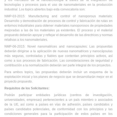
y los mercados de la nanotecnología a través de la integración de
tecnologías y procesos para el uso de nanomateriales en la producción
industrial. Los topics abiertos bajo esta convocatoria son:
NMP-03-2015: Manufacturing and control of nanoporous materials:
Desarrollo y demostración de procesos de control y fabricación de rutas en
entornos industriales para obtener materiales nanoporosos de propiedades
mejoradas a las de los materiales ya existentes. El proceso y el material
propuesto deberán apoyar y reflejar el desarrollo de las directrices y normas
relativas a los nanomateriales.
NMP-06-2015: Novel nanomatrices and nanocapsules: Las propuestas
deberán dirigirse a la aplicación de nuevas nanomatrices y nanocápsulas
más seguras, controladas y fiables que contentan principios activos, así
como a sus procesos de fabricación. Las consideraciones de seguridad y
contribución a la normalización deberán ser parte integral de los proyectos.
Para ambos topics, las propuestas deberán incluir un esquema de la
explotación inicial y los planes de negocio que se desarrollarán mejor en el
proyecto propuesto.
Requisitos de los Solicitantes:
Podrán participar entidades jurídicas (centros de investigación,
universidades, empresas) pertenecientes a un país miembro o asociados
de la UE, así como a países en vías de adhesión, países candidatos y
países candidatos potenciales, de conformidad con los principios y las
condiciones generales para la participación de estos países en los