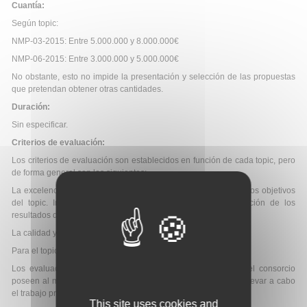
Cuantía:
Según topic:
NMP-03-2015: Entre 5.000.000 y 8.000.000€
NMP-06-2015: Entre 3.000.000 y 5.000.000€
No obstante, esto no impide la presentación y selección de las propuestas
que pretendan obtener otras cantidades.
Duración:
Sin especificar.
Criterios de evaluación:
Los criterios de evaluación son establecidos en función de cada topic, pero
de forma general son los siguientes:
La excelencia, así como el nivel de innovación con relación a los objetivos
del topic. Impacto, mediante el desarrollo, difusión y utilización de los
resultados del proyecto.
La calidad y eficiencia de la implementación del proyecto.
Para el topic NMP-03-2015:
Los evaluadores deberán indicar también si los miembros del consorcio
poseen al menos las competencias mínimas necesarias para llevar a cabo
el trabajo propuesto.
This site uses cookies and