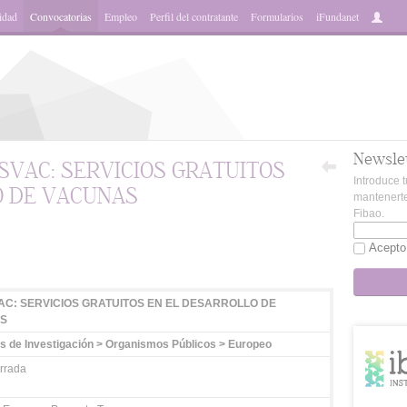
idad
Convocatorias
Empleo
Perfil del contratante
Formularios
iFundanet
Newsle
SVAC: SERVICIOS GRATUITOS
Introduce t
O DE VACUNAS
mantenerte
Fibao.
App
Acepto
C: SERVICIOS GRATUITOS EN EL DESARROLLO DE
S
s de Investigación > Organismos Públicos > Europeo
rrada