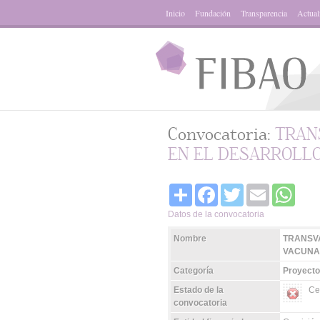
Inicio
Fundación
Transparencia
Actual
Convocatoria:
TRAN
EN EL DESARROLL
Share
Facebook
Twitter
Email
Whats
Datos de la convocatoria
Nombre
TRANSVA
VACUNA
Categoría
Proyecto
Estado de la
Ce
convocatoria