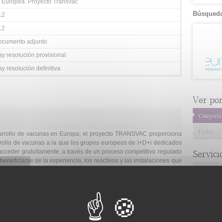
 Europea. Proyecto Transvac
Búsqueda
12
12
ocumento adjunto
y resolución provisional
y resolución definitiva
Ver por.
Categoría
Fecha
esarrollo de vacunas en Europa, el proyecto TRANSVAC proporciona
rollo de vacunas a la que los grupos europeos de I+D+i dedicados
acceder gratuitamente, a través de un proceso competitivo regulado
Servici
neficiarse de la experiencia, los reactivos y las instalaciones que
Consulta 
.
Gestión d
Observaci
Gestión de
Tecnológi