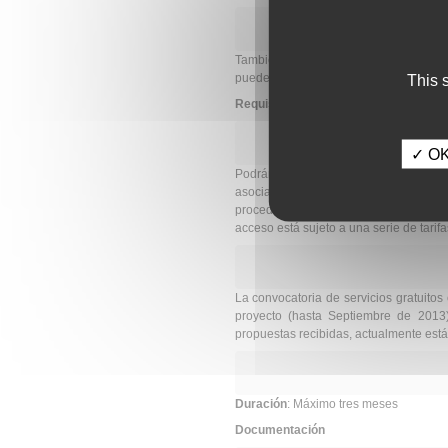
También puede ser subvencionado el via
puede costeárselos.
This 
Requisitos
✓ OK,
Podrán acceder a estos servicios gra
asociados y sólo a infraestructuras d
procedencia del grupo. Para científico
acceso está sujeto a una serie de tarif
La convocatoria de servicios gratuito
proyecto (hasta Septiembre de 2013)
propuestas recibidas, actualmente está 
Duración
: Máximo tres meses
Documentación