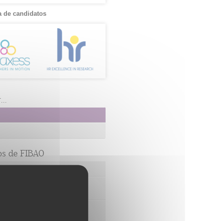
 de candidatos
..
os de FIBAO
nuestras Ofertas Tecnológicas
e Ensayos Clínicos y Estudios
onales
 la Innovación y la Transferencia
ca