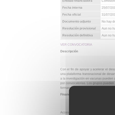
Entidad financiadora
Comisión
Fecha interna
25/07/20
Fecha oficial
31/07/20
Documento adjunto
No hay d
Resolución provisional
Aun no ha
Resolución definitiva
Aun no ha
VER CONVOCATORIA
Descripción
Con el fin de apoyar y acelerar el d
una plataforma transnacional de desar
a la investigación en vacunas pueden 
por convocatorias. Los grupos pueden be
forman parte del consorcio TRANSVAC
Financiación
Acceso gratuito a servicios