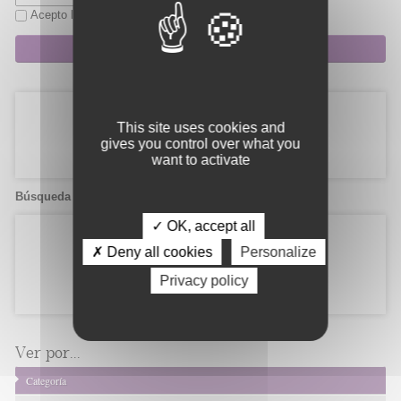
Acepto la
política de privacidad
Suscripción
This site uses cookies and
gives you control over what you
want to activate
Búsqueda de candidatos
✓ OK, accept all
✗ Deny all cookies
Personalize
Privacy policy
Ver por...
Categoría