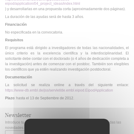
eipod/application/04_project_ideas/index.html
) y desarrollarlas en una propuesta corta (aproximadamente dos páginas).
La duración de las ayudas será de hasta 3 años.
Financiación
No especificada en la convocatoria.
Requisitos
El programa está dirigido a investigadores de todas las nacionalidades, el
único criterio es la excelencia científica y la interdisciplinaridad. El
solicitante debe contar con el doctorado (o 4 años de dedicación completa a
la investigación) antes de comenzar con el postdoc. También son elegibles
los científicos que ya estén realizando investigación postdoctoral.
Documentación
La solicitud se realiza online a través del siguiente enlace:
https://www-db.embl.de/jss/servlet/de.embl.eipod.EipodApplication
Plazo
: hasta el 13 de Septiembre de 2012.
Newsletter
Introduce tu correo electrónico si quieres mantenerte al día de todas las
novedades de Fibao.