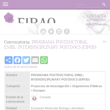
Menu
CONTACTA
CON NOSOTROS
info@fibao.es
Convocatoria:
PROGRAMA POSTDOCTORAL
EMBL: INTERDISCIPLINARY POSTDOCS (EIPOD)
Share
Facebook
Twitter
Email
WhatsApp
Datos de la convocatoria
Nombre
PROGRAMA POSTDOCTORAL EMBL:
INTERDISCIPLINARY POSTDOCS (EIPOD)
Categoría
Proyectos de Investigación > Organismos Públicos
> Europeo
Estado de la
Cerrada
convocatoria
Entidad
European Molecular Biology Laboratory