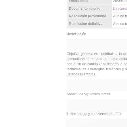
Fecha oficial
26/09/2
Documento adjunto
Descarga
Resolución provisional
Aun no h
Resolución definitiva
Aun no ha
Descripción
Objetivo general es contribuir a la apl
comunitaria en materia de medio ambien
con el fin de contribuir al desarrollo 
incluidas las estrategias temáticas y
Estados miembros.
Abarca los siguientes temas.
1. Naturaleza y biodiversidad LIFE+