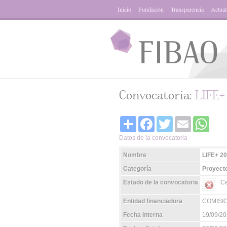
Inicio
Fundación
Transparencia
Actual
Convocatoria:
LIFE+ 
Share
Facebook
Twitter
Email
Whats
Datos de la convocatoria
Nombre
LIFE+ 2
Categoría
Proyecto
Estado de la convocatoria
Ce
Entidad financiadora
COMISI
Fecha interna
19/09/2