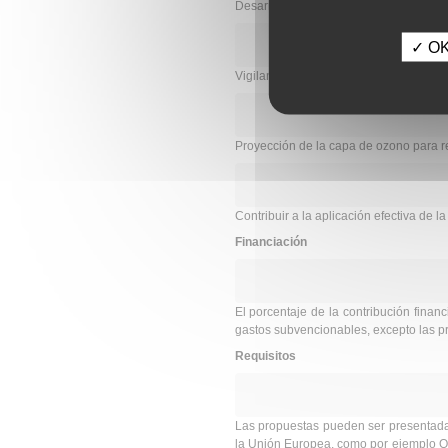
Desarrollar información de bases para 
✓ OK,
Vigilancia biológica humana e interrel
Proyección de la capa de ozono para re
Contribuir a la aplicación efectiva de l
Financiación
El porcentaje de la contribución fin
gastos subvencionables, excepto las pr
Requisitos
Las propuestas pueden ser presentada
la Unión Europea, como por ejemplo ON