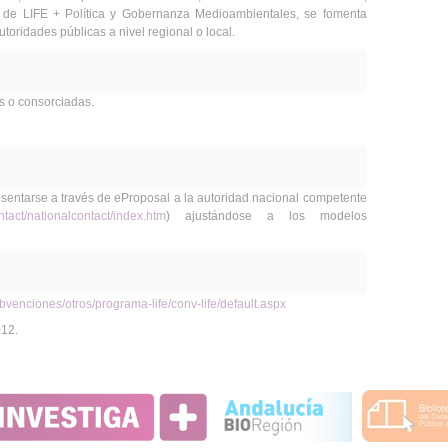
o de LIFE + Política y Gobernanza Medioambientales, se fomenta
toridades públicas a nivel regional o local.
s o consorciadas.
esentarse a través de eProposal a la autoridad nacional competente
ntact/nationalcontact/index.htm
) ajustándose a los modelos
enciones/otros/programa-life/conv-life/default.aspx
012.