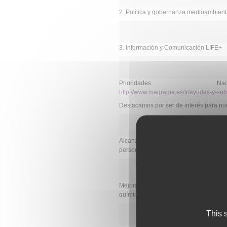
2. Política y gobernanza medioambient
3. Información y Comunicación LIFE+
Prioridades 
http://www.magrama.es/fr/ayudas-y-su
Destacamos por ser de interés para nu
Alcanzar los niveles de calidad en el
personas y del medio ambiente.
Mejorar la proyección del medio ambi
químicos a más tardar en 2020….y de l
This 