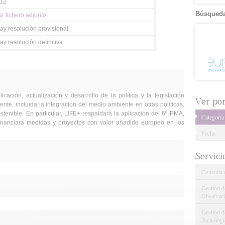
012
Búsqueda
r fichero adjunto
ay resolución provisional
y resolución definitiva
icación, actualización y desarrollo de la política y la legislación
Ver por.
te, incluida la integración del medio ambiente en otras políticas,
sostenible. En particular, LIFE+ respaldará la aplicación del 6º PMA,
Categoría
 financiará medidas y proyectos con valor añadido europeo en los
Fecha
Servici
Consulta 
Gestión d
Observaci
Gestión de
Tecnológi