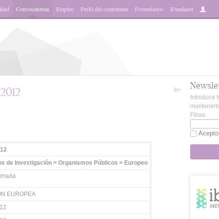
idad
Convocatorias
Empleo
Perfil del contratante
Formularios
iFundanet
Newsle
2012
Introduce t
mantenerte
Fibao.
App
Acepto
012
s de Investigación > Organismos Públicos > Europeo
rrada
ON EUROPEA
012