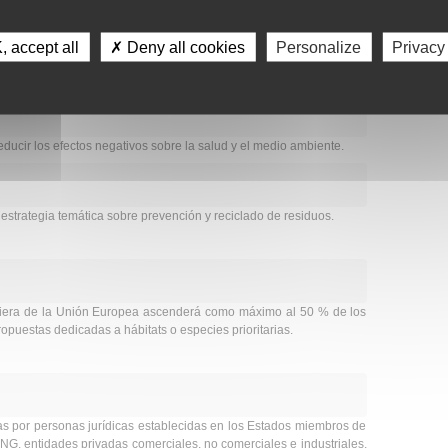
la política en materia de medio ambiente y salud.
 accept all
✗ Deny all cookies
Personalize
Privacy
ación de datos sobre medio ambiente y salud.
ducir los efectos negativos sobre la salud y el medio ambiente.
a estrategia temática sobre prevención y reciclado de residuos.
anciera de la Unión Europea ascenderá como máximo al 50 % de los
opuestas dedicadas a hábitats o especies prioritarias.
s por personas jurídicas establecidas en los Estados miembros de
G, entidades privadas comerciales, no comerciales e industriales,