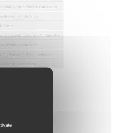
e Ayudas y Oportunidad de Financiación
odológico y/o Estadístico
 Humanos
ento y Gestión Económica-Administrativa
e Convenios y Donaciones
ión y Promoción de la Investigación
 Gestión del conocimiento
tivate