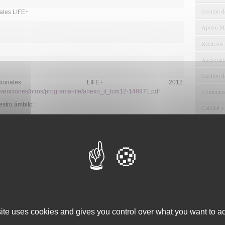
Gestión d
ales LIFE+
Apoyo Met
Recursos
Asesorami
Gestión d
Nacionales LIFE+ 2012:
Comunicac
bvenciones/otros/programa-life/anexo_ii_tcm12-148971.pdf
estro ámbito:
Calidad y
 aire que no den lugar a riesgos inaceptables para la salud de las
ente y la salud frente a los riesgos que suponen los productos
os plaguicidas.
site uses cookies and gives you control over what you want to ac