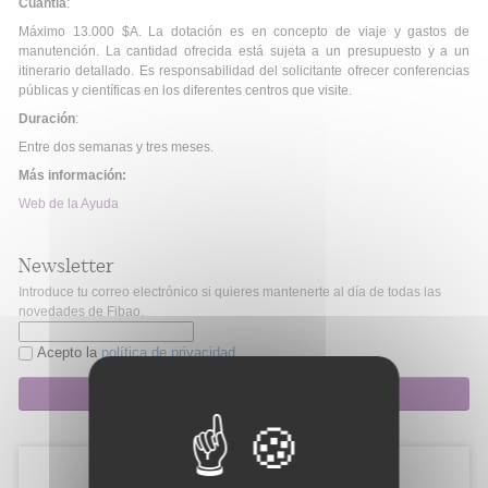
Cuantía
:
Máximo 13.000 $A. La dotación es en concepto de viaje y gastos de
manutención. La cantidad ofrecida está sujeta a un presupuesto y a un
itinerario detallado. Es responsabilidad del solicitante ofrecer conferencias
públicas y científicas en los diferentes centros que visite.
Duración
:
Entre dos semanas y tres meses.
Más información:
Web de la Ayuda
Newsletter
Introduce tu correo electrónico si quieres mantenerte al día de todas las
novedades de Fibao.
Acepto la
política de privacidad
Suscripción