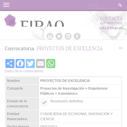
Menu
CONTACTA
CON NOSOTROS
info@fibao.es
Convocatoria:
PROYECTOS DE EXCELENCIA
Share
Facebook
Twitter
Email
WhatsApp
Datos de la convocatoria
Nombre
PROYECTOS DE EXCELENCIA
Categoría
Proyectos de Investigación > Organismos
Públicos > Autonómico
Estado de la
Resolución definitiva
convocatoria
Entidad
CONSEJERIA DE ECONOMIA, INNOVACIÓN Y
financiadora
CIENCIA
Fecha interna
08/02/2011