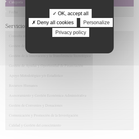
Categoría
Fecha
✓ OK, accept all
✗ Deny all cookies
Personalize
Servicios de FIBAO
Privacy policy
Consulta nuestras Ofertas Tecnológicas
Gestión de Ensayos Clínicos y Estudios Observacionales
Gestión de la Innovación y la Transferencia Tecnológica
Gestión de Ayudas y Oportunidad de Financiación
Apoyo Metodológico y/o Estadístico
Recursos Humanos
Asesoramiento y Gestión Económica-Administrativa
Gestión de Convenios y Donaciones
Comunicación y Promoción de la Investigación
Calidad y Gestión del conocimiento