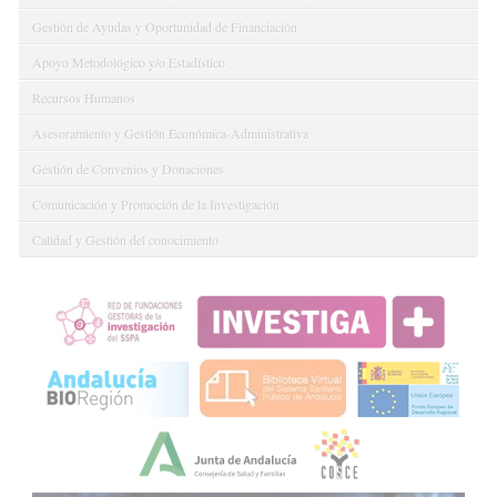
Gestión de Ayudas y Oportunidad de Financiación
Apoyo Metodológico y/o Estadístico
Recursos Humanos
Asesoramiento y Gestión Económica-Administrativa
Gestión de Convenios y Donaciones
Comunicación y Promoción de la Investigación
Calidad y Gestión del conocimiento