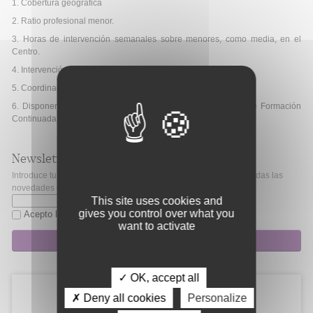
1. Cobertura geográfica
2. Ratio profesional menor.
3. Horas de intervención semanales sobre menores, como media, en el
Centro.
4. Intervención familiar.
5. Coordinación con otros ámbitos.
6. Disponer de un Plan de Calidad que contemple un Plan de Formación
Continuada.
Newsletter
Introduce tu correo electrónico si quieres mantenerte al día de todas las
novedades de Fibao.
This site uses cookies and
gives you control over what you
Acepto la
política de privacidad
want to activate
Suscripción
✓ OK, accept all
✗ Deny all cookies
Personalize