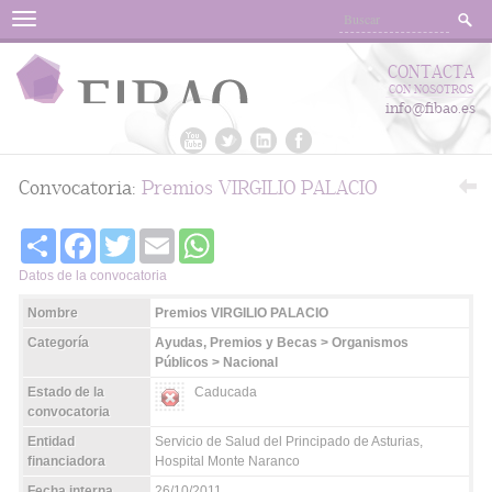
Menu
CONTACTA
CON NOSOTROS
info@fibao.es
Convocatoria:
Premios VIRGILIO PALACIO
Share
Facebook
Twitter
Email
WhatsApp
Datos de la convocatoria
Nombre
Premios VIRGILIO PALACIO
Categoría
Ayudas, Premios y Becas > Organismos
Públicos > Nacional
Estado de la
Caducada
convocatoria
Entidad
Servicio de Salud del Principado de Asturias,
financiadora
Hospital Monte Naranco
Fecha interna
26/10/2011