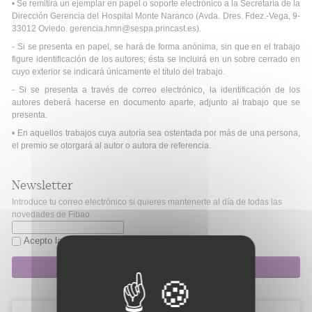
• Se remitirá un ejemplar en papel o soporte electrónico a la Secretaría de la
Dirección Gerencia del Hospital Monte Naranco (Avda. Dres. Fdez.-Vega, 9-
33012 Oviedo. gerencia.hmn@sespa.princast.es).
- Si se presenta en papel, se hará de forma anónima, sin que en el trabajo
figure identificación de los autores; ésta se incluirá en un sobre cerrado en
cuyo exterior se indicará únicamente el título del trabajo.
- Si se presenta a través de correo electrónico, la identificación de los
autores deberá hacerse en documento aparte, adjunto al trabajo que se
presenta.
• En aquellos trabajos cuya autoría sea ostentada por más de una persona,
el premio se otorgará al autor o autora de referencia.
Newsletter
Introduce tu correo electrónico si quieres mantenerte al día de todas las
novedades de Fibao.
Acepto la
política de privacidad
Suscripción