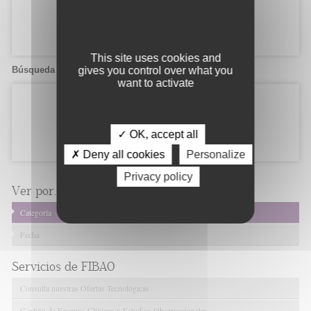
This site uses cookies and
gives you control over what you
Búsqueda de candidatos
want to activate
✓ OK, accept all
✗ Deny all cookies
Personalize
Privacy policy
Ver por...
Categoría
Fecha
Servicios de FIBAO
Consulta nuestras Ofertas Tecnológicas
Gestión de Ensayos Clínicos y Estudios Observacionales